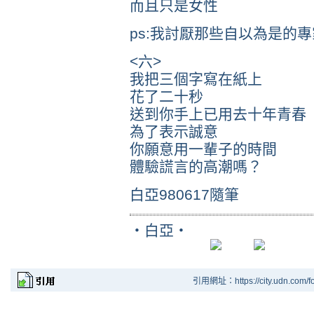
而且只是女性
ps:我討厭那些自以為是的
<六>
我把三個字寫在紙上
花了二十秒
送到你手上已用去十年青春
為了表示誠意
你願意用一輩子的時間
體驗謊言的高潮嗎？
白亞980617隨筆
‧白亞‧
引用網址：https://city.udn.com/f