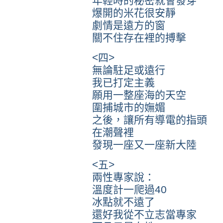
年輕時的秘密就會發芽
爆開的米花很安靜
劇情是遠方的窗
關不住存在裡的搏擊
<四>
無論駐足或遠行
我已打定主義
願用一整座海的天空
圍捕城市的嫵媚
之後，讓所有導電的指頭
在潮聲裡
發現一座又一座新大陸
<五>
兩性專家說：
溫度計一爬過40
冰點就不遠了
還好我從不立志當專家