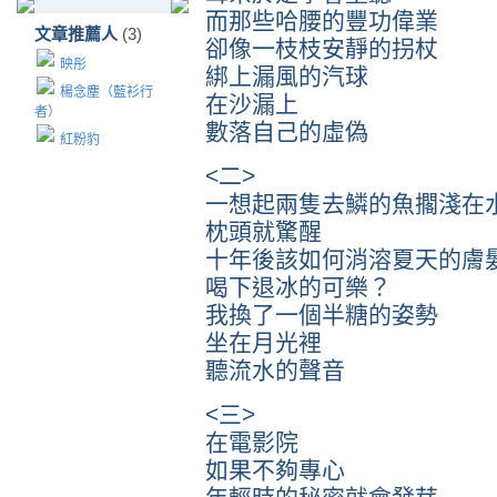
而那些哈腰的豐功偉業
文章推薦人
(3)
卻像一枝枝安靜的拐杖
映彤
綁上漏風的汽球
楊念塵（藍衫行
在沙漏上
者）
數落自己的虛偽
紅粉豹
<二>
一想起兩隻去鱗的魚擱淺在
枕頭就驚醒
十年後該如何消溶夏天的膚
喝下退冰的可樂？
我換了一個半糖的姿勢
坐在月光裡
聽流水的聲音
<三>
在電影院
如果不夠專心