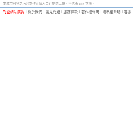
本城市刊登之內容為作者個人自行提供上傳，不代表 udn 立場。
刊登網站廣告
︱
關於我們
︱
常見問題
︱
服務條款
︱
著作權聲明
︱
隱私權聲明
︱
客服