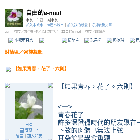
自由的e-mail
市長：
白亞
副市長：
加入本城市
｜
推薦本城市
｜
加入我的最愛
｜
訂閱最新文章
udn
／
城市
／
文學創作
／
現代文學
／
【自由的e-mail】城市
／討論區／
本城市首頁
討論區
精華區
投票區
影像館
推
討論區
／
98詩想起
【如果青春，花了。六則】
【如果青春，花了。六則】
<一>
青春花了
許多盪鞦韆時代的朋友聚在
白亞
下弦的肉體已無法上弦
等級：7
留言
｜
加入好友
耳朵於是學會重聽