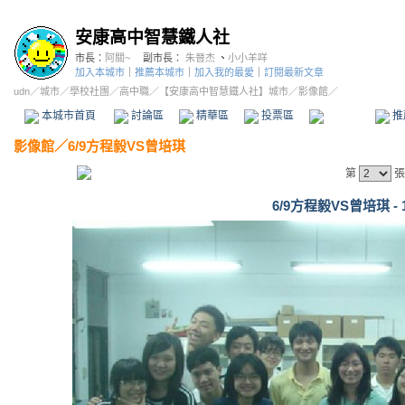
安康高中智慧鐵人社
市長：
阿關~
副市長：
朱晉杰
、
小小羊咩
加入本城市
｜
推薦本城市
｜
加入我的最愛
｜
訂閱最新文章
udn
／
城市
／
學校社團
／
高中職
／
【安康高中智慧鐵人社】城市
／影像館／
本城市首頁
討論區
精華區
投票區
影像館
推
影像館
／
6/9方程毅VS曾培琪
第
張
6/9方程毅VS曾培琪 - 