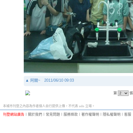
▲
阿關~
2011/06/10 09:03
第
張
本城市刊登之內容為作者個人自行提供上傳，不代表 udn 立場。
刊登網站廣告
︱
關於我們
︱
常見問題
︱
服務條款
︱
著作權聲明
︱
隱私權聲明
︱
客服