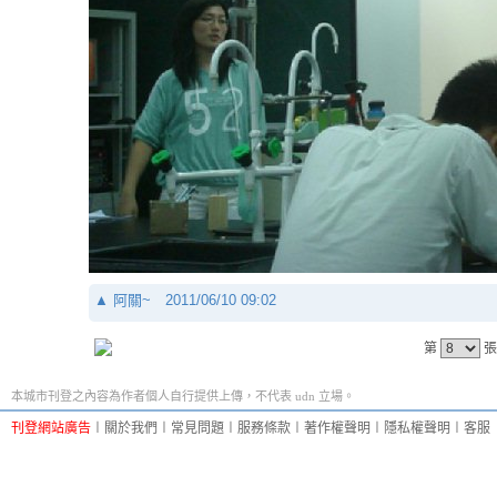
▲
阿關~
2011/06/10 09:02
第
張
本城市刊登之內容為作者個人自行提供上傳，不代表 udn 立場。
刊登網站廣告
︱
關於我們
︱
常見問題
︱
服務條款
︱
著作權聲明
︱
隱私權聲明
︱
客服