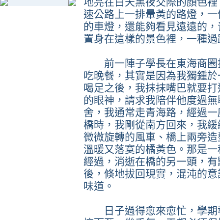
地亮在白天黑夜交際的顏色裡
速公路上一排暈黃的路燈，一
的車燈，還能夠看見遠遠的，
置身在這樣的景色裡，一種過
前一陣子學長在東海商圈打
吃晚餐，其實是因為我獨鍾於
喝足之後，我抹抹嘴巴就要打
的眼神，請求我陪伴他度過無
舍，我通常走青海路，經過一
橋時，我剛從南方回來，我緩
微微旋轉的風車、橋上兩旁造
溫暖又落寞的橘黃色。那是一
經過，消逝在橋的另一頭，有
後，倏地拔回現實，混沌的意
味道。
日子過得愈來愈忙，學期報