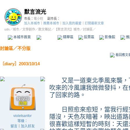
默言流光
市長：
電小旺
副市長：
加入本城市
｜
推薦本城市
｜
加入我的最愛
｜
訂閱最新文章
udn
／
城市
／
文學創作
／
散文雜記
／
【默言流光】城市
／討論區／
本城市首頁
討論區
精華區
投票區
影像館
推
討論區
／
不分版
看回應文
〔diary］2003/10/14
又是一道東北季風來襲，下
吹來的冷風讓我微微發抖，在
了回家的路。
日照愈來愈短，當我行經安
隱沒，天色灰暗著，映出道路
violetsanfor
等級：
很喜歡這樣短暫的時刻：天還
留言
｜
加入好友