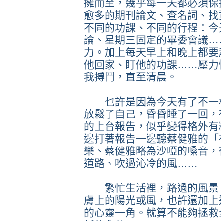
擁而至，幾乎每一天都必須保
愈多的期刊論文、查名詞、找
不同的功課、不同的行程：今
論、星期三固定的畢委會議…
力。加上每天早上和晚上都要
他回家、盯他的功課……壓力
我搏鬥，直至清晨。
也許是因為今天有了不一樣
放鬆了自己，昏昏睡了一回，
的上台報告，似乎變得格外有
邊打著報告一邊聽蔡健雅的「
樂、蔡健雅略為沙啞的嗓音，
道路、吹過沁冷的風……
繁忙生活裡，路過的風景、
膚上的陽光或風，也許還加上
的心靈一角。就算不能夠拯救