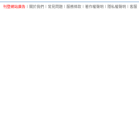
刊登網站廣告
︱
關於我們
︱
常見問題
︱
服務條款
︱
著作權聲明
︱
隱私權聲明
︱
客服