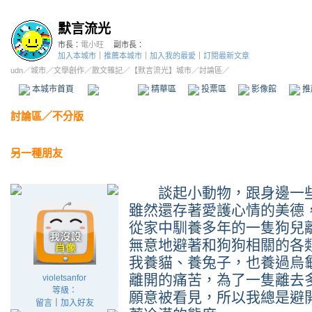
默言流光
市長：
電小旺
副市長：
加入本城市
｜
推薦本城市
｜
加入我的最愛
｜
訂閱最新文章
udn
／
城市
／
文學創作
／
散文雜記
／
【默言流光】城市
／討論區／
本城市首頁
討論區
精華區
投票區
影像館
推
討論區
／
不分版
另一種朋友
談起小動物，跟身邊一些
雖然還存著愛護心情的美德
從家中馴養多年的一隻狗兒
無意地避著和狗狗相關的各
我養貓、養兔子，也養過烏
離開的痛苦，為了一隻離去
violetsanfor
等級：
願意被看見，所以我總是避
留言
｜
加入好友