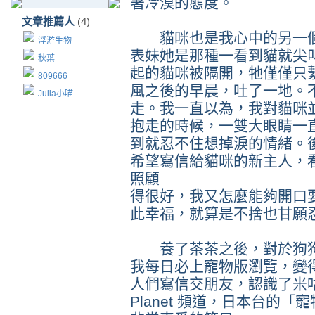
著冷漠的態度。
文章推薦人
(4)
貓咪也是我心中的另一個
浮游生物
表妹她是那種一看到貓就尖
秋葉
起的貓咪被隔開，牠僅僅只
809666
風之後的早晨，吐了一地。
Julia小喵
走。我一直以為，我對貓咪
抱走的時候，一雙大眼睛一
到就忍不住想掉淚的情緒。
希望寫信給貓咪的新主人，
照顧
得很好，我又怎麼能夠開口
此幸福，就算是不捨也甘願
養了茶茶之後，對於狗狗
我每日必上寵物版瀏覽，變
人們寫信交朋友，認識了米咕
Planet 頻道，日本台的