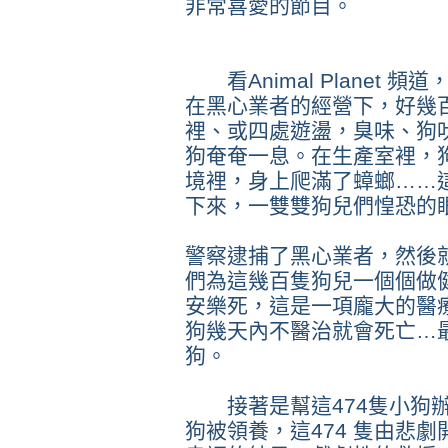
非常喜愛的節目。
看Animal Planet 
在黑心業者的經營下，好幾
裡、或四處遊盪，臭味、狗
狗奄奄一息。在生產室裡，
境裡，身上爬滿了蟑螂……
下來，一雙雙狗兒們惶恐的
警察逮捕了黑心業者，然後
們為這幾百隻狗兒一個個做
安樂死，這是一項龐大的醫
狗幾天內不醫治就會死亡…最
狗。
接著是幫這474隻小狗辦
狗被領養，這474 隻由悲劇