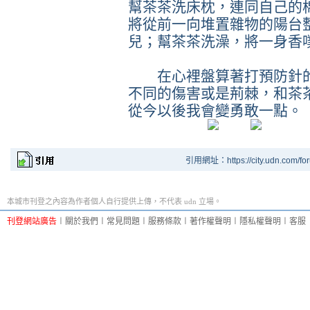
幫茶茶洗床枕，連同自己的
將從前一向堆置雜物的陽台
兒；幫茶茶洗澡，將一身香
在心裡盤算著打預防針的
不同的傷害或是荊棘，和茶
從今以後我會變勇敢一點。
引用網址：https://city.udn.com/fo
本城市刊登之內容為作者個人自行提供上傳，不代表 udn 立場。
刊登網站廣告
︱
關於我們
︱
常見問題
︱
服務條款
︱
著作權聲明
︱
隱私權聲明
︱
客服