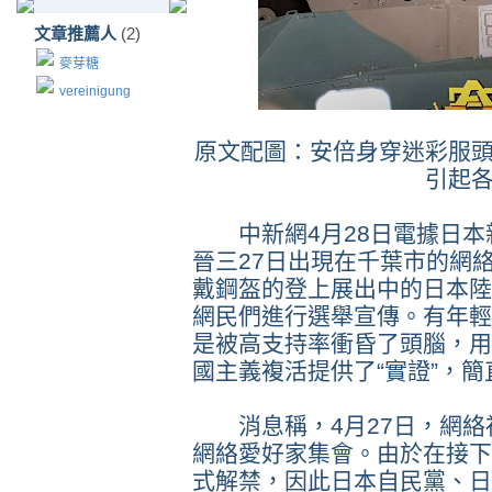
文章推薦人
(2)
麥芽糖
vereinigung
原文配圖：安倍身穿迷彩服
引起
中新網4月28日電據日本
晉三27日出現在千葉市的網
戴鋼盔的登上展出中的日本陸
網民們進行選舉宣傳。有年輕
是被高支持率衝昏了頭腦，用
國主義複活提供了“實證”，簡
消息稱，4月27日，網絡
網絡愛好家集會。由於在接下
式解禁，因此日本自民黨、日