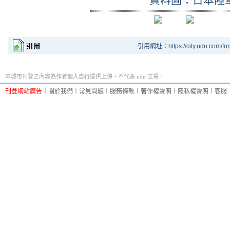
引用網址：https://city.udn.com/fo
本城市刊登之內容為作者個人自行提供上傳，不代表 udn 立場。
刊登網站廣告
︱
關於我們
︱
常見問題
︱
服務條款
︱
著作權聲明
︱
隱私權聲明
︱
客服