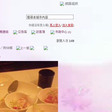
網路城邦
你還沒有登入喔(
馬上登入
/
加入會員
)
薦連結
公告區
訪客簿
市政中心
(0)
瀏覽人次
149
／共59張
9