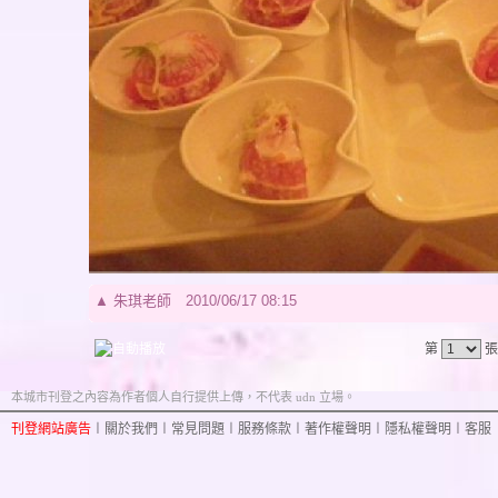
▲
朱琪老師
2010/06/17 08:15
第
張
本城市刊登之內容為作者個人自行提供上傳，不代表 udn 立場。
刊登網站廣告
︱
關於我們
︱
常見問題
︱
服務條款
︱
著作權聲明
︱
隱私權聲明
︱
客服