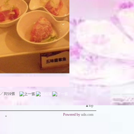
／共59張
▲top
Powered by
udn.com