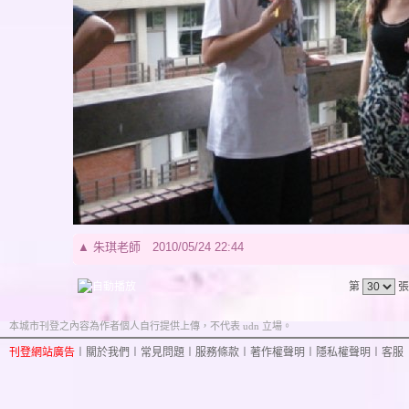
▲
朱琪老師
2010/05/24 22:44
第
張
本城市刊登之內容為作者個人自行提供上傳，不代表 udn 立場。
刊登網站廣告
︱
關於我們
︱
常見問題
︱
服務條款
︱
著作權聲明
︱
隱私權聲明
︱
客服