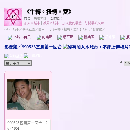
《牛轉。扭轉。愛》
市長：
朱琪老師
副市長：
加入本城市
｜
推薦本城市
｜
加入我的最愛
｜
訂閱最新文章
udn
／
城市
／
學校社團
／
國中
／
【《牛轉。扭轉。愛》】城市
／影像館／
本城市首頁
討論區
精華區
投票區
影像館
推
影像館
／
990523基測第一回合
第
990523基測第一回合 - 2
6
(
405
)