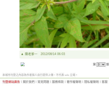
▲
陳老爹一
2012/08/14 06:03
第
張
本城市刊登之內容為作者個人自行提供上傳，不代表 udn 立場。
刊登網站廣告
︱
關於我們
︱
常見問題
︱
服務條款
︱
著作權聲明
︱
隱私權聲明
︱
客服