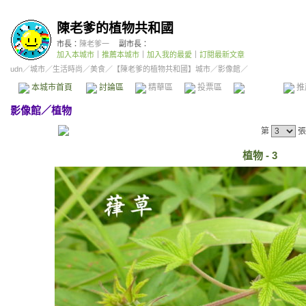
陳老爹的植物共和國
市長：
陳老爹一
副市長：
加入本城市
｜
推薦本城市
｜
加入我的最愛
｜
訂閱最新文章
udn
／
城市
／
生活時尚
／
美食
／
【陳老爹的植物共和國】城市
／影像館／
本城市首頁
討論區
精華區
投票區
影像館
推
影像館
／
植物
第
張
植物 - 3