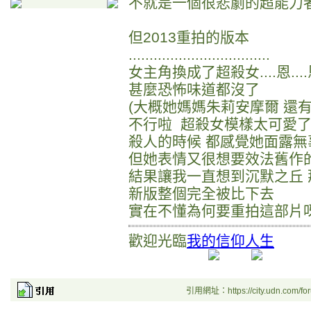
不就是一個很悲劇的超能力者
但2013重拍的版本
..................................
女主角換成了超殺女....恩....恩..
甚麼恐怖味道都沒了
(大概她媽媽朱莉安摩爾 還有
不行啦 超殺女模樣太可愛
殺人的時候 都感覺她面露無
但她表情又很想要效法舊作的
結果讓我一直想到沉默之丘
新版整個完全被比下去
實在不懂為何要重拍這部片
歡迎光臨
我的信仰人生
引用網址：https://city.udn.com/fo