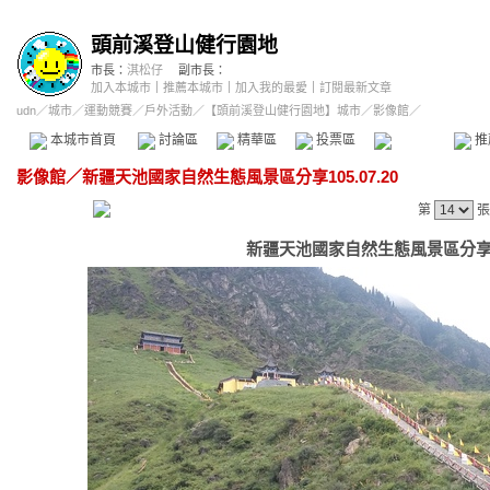
頭前溪登山健行園地
市長：
淇松仔
副市長：
加入本城市
｜
推薦本城市
｜
加入我的最愛
｜
訂閱最新文章
udn
／
城市
／
運動競賽
／
戶外活動
／
【頭前溪登山健行園地】城市
／影像館／
本城市首頁
討論區
精華區
投票區
影像館
推
影像館
／
新疆天池國家自然生態風景區分享105.07.20
第
張
新疆天池國家自然生態風景區分享105.0