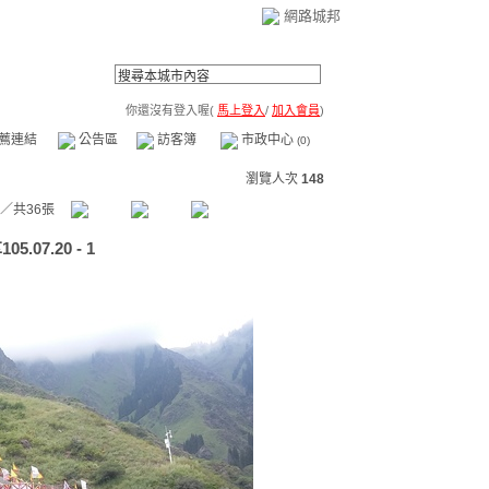
網路城邦
你還沒有登入喔(
馬上登入
/
加入會員
)
薦連結
公告區
訪客簿
市政中心
(0)
瀏覽人次
148
／共36張
7.20 - 1