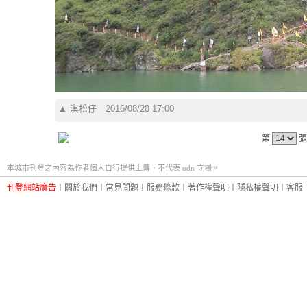
▲
淇松仔
2016/08/28 17:00
第
張
本城市刊登之內容為作者個人自行提供上傳，不代表 udn 立場。
刊登網站廣告
︱
關於我們
︱
常見問題
︱
服務條款
︱
著作權聲明
︱
隱私權聲明
︱
客服