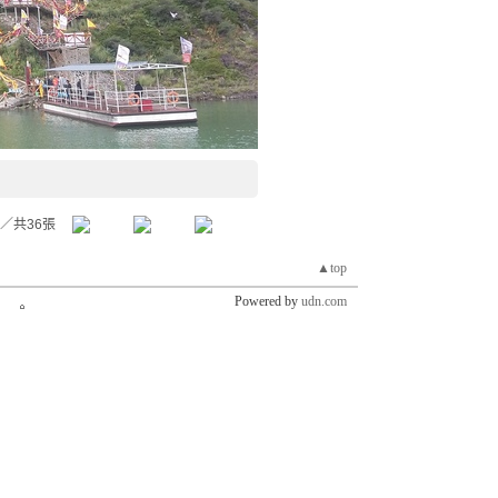
／共36張
▲top
Powered by
udn.com