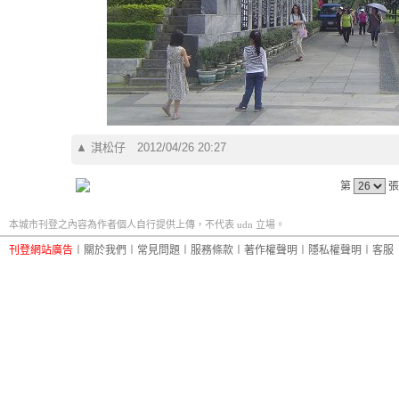
▲
淇松仔
2012/04/26 20:27
第
張
本城市刊登之內容為作者個人自行提供上傳，不代表 udn 立場。
刊登網站廣告
︱
關於我們
︱
常見問題
︱
服務條款
︱
著作權聲明
︱
隱私權聲明
︱
客服