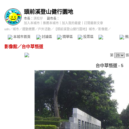
頭前溪登山健行園地
市長：
淇松仔
副市長：
加入本城市
｜
推薦本城市
｜
加入我的最愛
｜
訂閱最新文章
udn
／
城市
／
運動競賽
／
戶外活動
／
【頭前溪登山健行園地】城市
／影像館／
本城市首頁
討論區
精華區
投票區
影像館
推
影像館
／
台中草悟道
第
張
台中草悟道 - 5