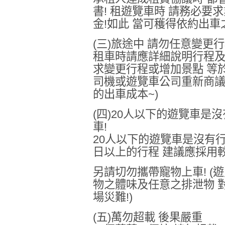
書! 租遊覽車時 請務必要
金!如此 當可穫得依約出車
(三)旅途中 請勿任意變更
租車時請應詳細說明行程及路
求變更行程或增加景點 等
司機或遊覽車公司重新商議
的出車成本~)
(四)20人以下的遊覽車是
車!
20人以下的遊覽車是沒有行
日以上的行程 建議應採用
另請切勿攜帶寵物上車! (
物之體味及任意之排泄物 
場災難!)
(五)萬勿超載 後果嚴重