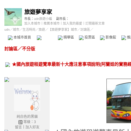
旅遊夢享家
市長：
udn旅遊小編
副市長：
加入本城市
｜
推薦本城市
｜
加入我的最愛
｜
訂閱最新文章
udn
／
城市
／
生活時尚
／
旅遊
／
【旅遊夢享家】城市
／討論區／
本城市首頁
討論區
精華區
投票區
影像館
推
討論區
／
不分版
★國內旅遊租遊覽車最新十大應注意事項說明(阿蘭姐的實務經
純白色的黑貓
等級：3
留言
｜
加入好友