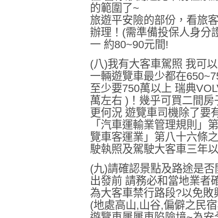
的範圍了~
旅遊平安險的部份，看旅
辦理！(需準備投保人身分
一 約80~90元間!
(八)我有大客車駕照 我可
一輛遊覽車最少都在650~7
至少要750萬以上 瑞典VOL
萬左右 )！幾乎可買二間房
更何況 遊覽車司機除了要
「汽車運輸業管理規則」
覽車客運業」第八十六條之
駛執照及駕駛大客車三年以
(九)請確認景點及路途是否
出發前 請務必和當地業者
為大客車禁行路段?以免敗
(地處高山,山谷,偏僻之民宿
遊覽車屢屢車陷險境~為安