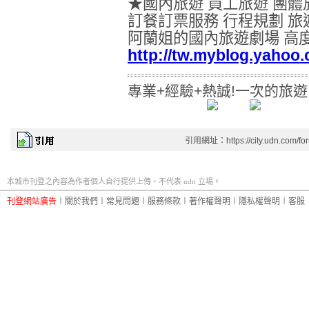
★國內旅遊 員工旅遊 團體
訂餐訂票服務 行程規劃 旅
阿蘭姐的國內旅遊劇場 高
http://tw.myblog.yahoo
專業+經驗+熱誠!一次的旅
引用網址：https://city.udn.com/fo
本城市刊登之內容為作者個人自行提供上傳，不代表 udn 立場。
刊登網站廣告
︱
關於我們
︱
常見問題
︱
服務條款
︱
著作權聲明
︱
隱私權聲明
︱
客服