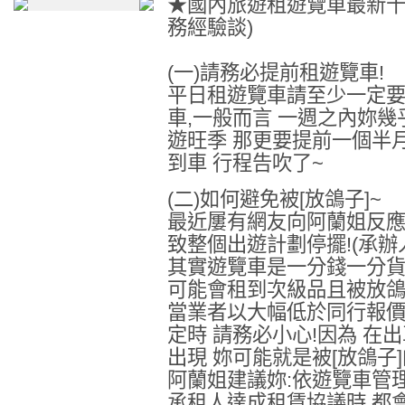
★國內旅遊租遊覽車最新十
務經驗談)
(一)請務必提前租遊覽車!
平日租遊覽車請至少一定要
車,一般而言 一週之內妳幾
遊旺季 那更要提前一個半
到車 行程告吹了~
(二)如何避免被[放鴿子]~
最近屢有網友向阿蘭姐反應 
致整個出遊計劃停擺!(承辦
其實遊覽車是一分錢一分貨
可能會租到次級品且被放鴿
當業者以大幅低於同行報價
定時 請務必小心!因為 在
出現 妳可能就是被[放鴿子
阿蘭姐建議妳:依遊覽車管
承租人達成租賃協議時 都