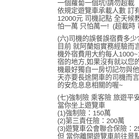
一個蘿蔔一個坑!請勿超載
依規定遊覽車承載人數 訂
12000元 司機記點 全天
怕一萬 只怕萬一! (超載時
(六)司機的誤餐誤宿費多少
目前 就阿蘭姐實務經驗而言
機外宿費用大約每人1000~
宿的地方,如果沒有就以您的飯
機最好獨自一房切記勿與他
天亦要長途開車的司機而言
的安危息息相關的喔~
(七)強制險 乘客險 旅遊平
當你坐上遊覽車
(1)強制險：150萬
(2)第三責任險：200萬
(3)遊覽車公會聯合保險：2
但 當你離開遊覽車前往景