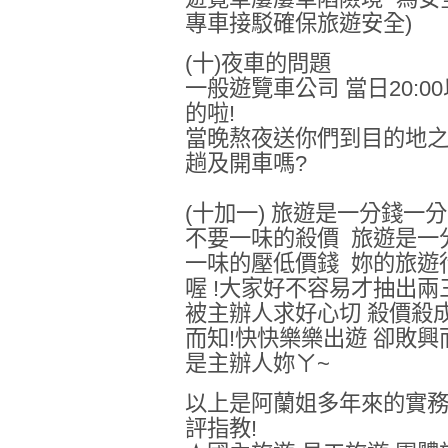
專車接駁確保旅遊安全)
(十)夜車的問題
一般遊覽車公司 當日20:
的啦!
當晚熬夜送你們到目的地之
趟及開車嗎?
(十加一) 旅遊是一分錢一
不要一味的殺價 旅遊是一分
一味的壓低價錢 妳的旅遊
喔 !大家好不容易才抽出兩
被主辦人求好心切 殺價殺成
而知!快快樂樂出遊 卻敗興
是主辦人妳ㄚ~
以上是阿蘭姐多年來的實務
評指教!