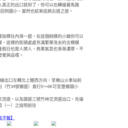
久真正的出口就到了，你可以右轉循著馬路
可回到國小，當然也結束這趟古道之旅。
著指標往內灣一遊，在這個純樸的小鎮你可以
鄉，這裡的街頭處處充滿繁華洗去的古樸模
逢假日也是人擠人，商業氣氛也漸漸濃厚，不
發覺與品嚐。
3線出口左轉北上關西方向，至橫山火車站前
（竹34號鄉道）直行5～6K可至豐鄉國小
交流道，以及國道三號竹林交流道出口，先循
照（一）之說明前往
電子報】