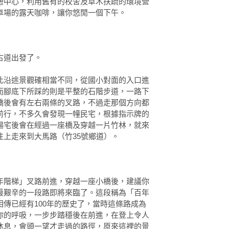
憩中心，利用舊有的校舍及草木扶疏的環境營
車場的露天咖啡，讓你悠閒一個下午。
古道出發了。
此沿途景觀確相當不同，從國小對面的入口進
而腳底下所踩的則是平整的石階步道，一路下
橋後會有左右兩條的叉路，不過走那個方向都
前行，不多久會發現一幢民宅，根據指示牌的
楊宅後會在經過一座橋及穿越一片竹林，就來
上走來到大馬路（竹35號鄉道）。
年階梯」叉路前進，穿越一座小橋後，建議你
最艱辛的一段路即將來臨了。這段稱為「百年
傳已經有100年的歷史了，當時這條路成為
你的呼吸，一步步踏穩後在前進，在登上令人
休息，會頭一望才走過的路徑，原來這裡的景