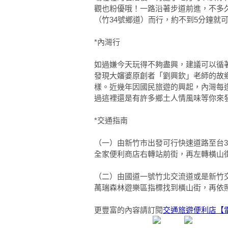
觀也粉優哦！一路沿著步道前進，不多
（竹34號鄉道）而行，約不到5分鐘就
*內灣行
如過嫌今天玩得不夠盡興，建議可以循
發現大嬸婆原創者「劉興欽」老師的故
樣。近幾年因國民旅遊的興起，內灣每
過這裡還是有許多鄉土人情風味等你來
*交通指南
（一）由新竹市出發可行快速道路至台
全家便利商店右轉站前街，再左轉橫山街
（二）由國道一號竹北交流道或是新竹
萬瑞森林遊樂區指標找到橫山街，再依
更豐富的內容請訂閱
交通旅遊便利店【