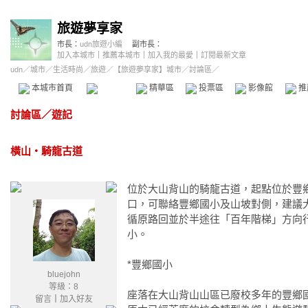
旅遊夢享家
市長：
udn旅遊小編
副市長：
加入本城市
｜
推薦本城市
｜
加入我的最愛
｜
訂閱最新文章
udn
／
城市
／
生活時尚
／
旅遊
／
【旅遊夢享家】城市
／討論區／
本城市首頁
討論區
精華區
投票區
影像館
推
討論區
／
遊記
橫山‧騎龍古道
位於大山背山的騎龍古道，起點位於豐
口，可聯絡豐鄉國小及山坡對側，建議
循原路回並於半途往「百年階梯」方向
小。
*豐鄉國小
bluejohn
等級：8
座落在大山背山山區已廢校多年的豐鄉
留言
｜
加入好友