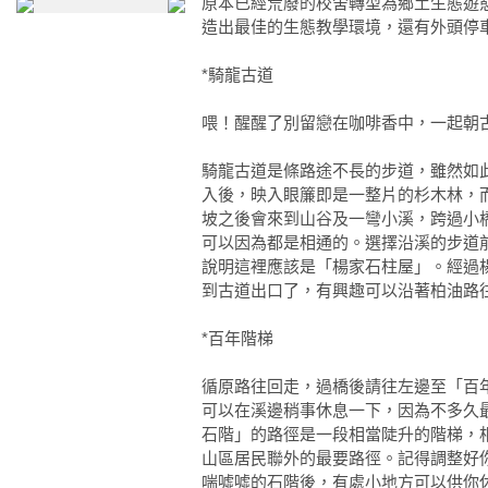
原本已經荒廢的校舍轉型為鄉土生態遊
造出最佳的生態教學環境，還有外頭停
*騎龍古道
喂！醒醒了別留戀在咖啡香中，一起朝
騎龍古道是條路途不長的步道，雖然如
入後，映入眼簾即是一整片的杉木林，
坡之後會來到山谷及一彎小溪，跨過小
可以因為都是相通的。選擇沿溪的步道
說明這裡應該是「楊家石柱屋」。經過
到古道出口了，有興趣可以沿著柏油路往
*百年階梯
循原路往回走，過橋後請往左邊至「百
可以在溪邊稍事休息一下，因為不多久
石階」的路徑是一段相當陡升的階梯，相
山區居民聯外的最要路徑。記得調整好
喘噓噓的石階後，有處小地方可以供你