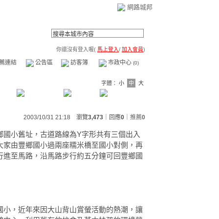
網路城邦
你還沒有登入喔(
馬上登入
/
加入會員
)
薦連結
公告區
訪客簿
市政中心
(0)
字體：
小
中
大
2003/10/31 21:18 瀏覽
3,473
｜回應
0
｜
推薦
0
鄉國小舊址，古道路線為Y字形共有三個出入
大家由豐鄉國小過兩座糯米橋至國小對側，再
行進至馬路，沿馬路步行約五分鐘可回豐鄉國
國小，近年來因大山背山賞螢活動的熱潮，讓