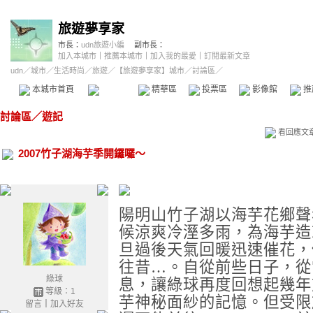
旅遊夢享家
市長：
udn旅遊小編
副市長：
加入本城市
｜
推薦本城市
｜
加入我的最愛
｜
訂閱最新文章
udn
／
城市
／
生活時尚
／
旅遊
／
【旅遊夢享家】城市
／討論區／
本城市首頁
討論區
精華區
投票區
影像館
推
討論區
／
遊記
看回應文
2007竹子湖海芋季開鑼囉～
陽明山竹子湖以海芋花鄉聲
候涼爽冷溼多雨，為海芋造
旦過後天氣回暖迅速催花，
往昔
…
。自從前些日子，從
綠球
息，讓綠球再度回想起幾年
等級：1
芋神秘面紗的記憶。但受限
留言
｜
加入好友