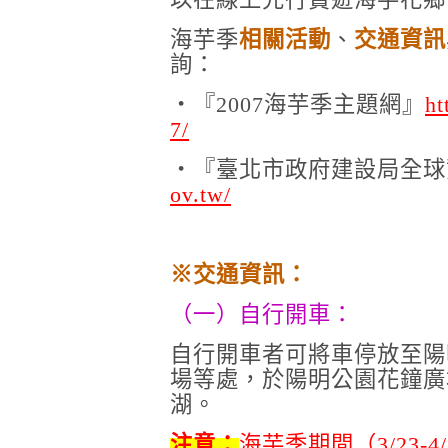
海芋季
相關活動
、
交通資訊
詢：
‧『
2007
海芋季主題網』
ht
7/
‧『臺北市政府建設局全球
ov.tw/
※交通資訊：
（一）自行開車：
自行開車者可將車停放至陽
場等處，於陽明公園花鐘廣
湖。
注意：
海芋季期間（3/23-