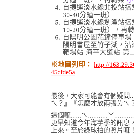
自捷運淡水線北投站搭
30-40分鐘一班）
自捷運淡水線劍潭站搭
10-20分鐘一班），再
自陽明公園花鐘停車場
陽明書屋至竹子湖，沿
靶場站-海芋大道站-第
※地圖列印：
http://163.29
45cfde5a
最後，大家可能會有個疑問..
ㄟ？
』『
怎麼才放兩張ㄌㄟ？
這個嘛......ㄟ...........ㄚ.
更早知道今年海芋季的訊息
上來
。
至於綠球拍的照片嘛