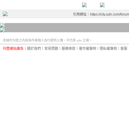
引用網址：https://city.udn.com/foru
本城市刊登之內容為作者個人自行提供上傳，不代表 udn 立場。
刊登網站廣告
︱
關於我們
︱
常見問題
︱
服務條款
︱
著作權聲明
︱
隱私權聲明
︱
客服