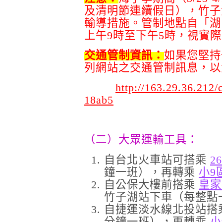
及清明節連續假日），竹子
輸導措施。管制地點自「湖
上午9時至下午5時，視實
交通管制資訊：
如果您堅持
列網站之交通管制訊息，以
http://163.29.36.212
18ab5
（二）大眾運輸工具：
自台北火車站可搭乘
2
鐘一班），再轉乘
小9
自公保大樓前搭乘
皇家
竹子湖站下車（每整點
自捷運淡水線北投站搭
分鐘一班），再轉乘
小