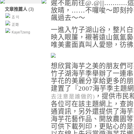
遲不能前往
@.@|||...........
文章推薦人
(3)
放晴，
……
不囉唆～即刻拎
飆過去～～
죠 이
正哥
一進入竹子湖山谷，整片白
KayeTzeng
映入眼簾，襯著遠山氤氳裊
唯美畫面真叫人愛戀，彷彿
想欣賞海芋之美的朋友們可
竹子湖海芋季舉辦了一連串
芋花的美麗分享給更多的朋
建置了『
2007
海芋季主題網
，提供市民
去注意是誰做的
)
各位可在該主題網上，查詢
通資訊，另外還提供了海芋
海芋花藝作品、開放農園等
可供下載列印，更貼心的是
以在線上先行賞遊海芋花鄉