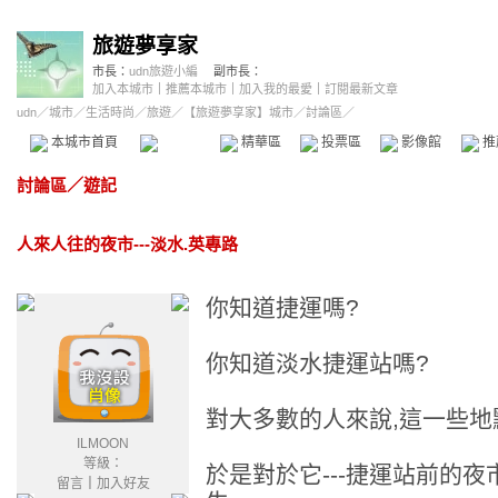
旅遊夢享家
市長：
udn旅遊小編
副市長：
加入本城市
｜
推薦本城市
｜
加入我的最愛
｜
訂閱最新文章
udn
／
城市
／
生活時尚
／
旅遊
／
【旅遊夢享家】城市
／討論區／
本城市首頁
討論區
精華區
投票區
影像館
推
討論區
／
遊記
人來人往的夜市---淡水.英專路
你知道捷運嗎?
你知道淡水捷運站嗎?
對大多數的人來說,這一些地
ILMOON
等級：
於是對於它---捷運站前的
留言
｜
加入好友