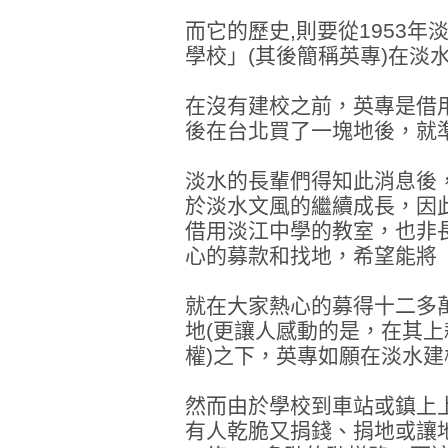
而它的歷史,則要從1953
學校」(其後簡稱英專)在淡
在沒有建校之前，英專是借
後在台北買了一塊地後，就
淡水的長輩們得知此消息後
於淡水文風的繼續成長，因
借用淡江中學的教室，也非
心的募款和找地，希望能將
就在大家熱心的募得十二多
地(更讓人感動的是，在其
權)之下，英專如願在淡水建
然而由於學校到車站或鎮上
有人乾脆又捐錢、捐地或讓