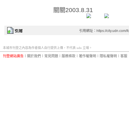
關關2003.8.31
引用網址：https://city.udn.com/f
本城市刊登之內容為作者個人自行提供上傳，不代表 udn 立場。
刊登網站廣告
︱
關於我們
︱
常見問題
︱
服務條款
︱
著作權聲明
︱
隱私權聲明
︱
客服