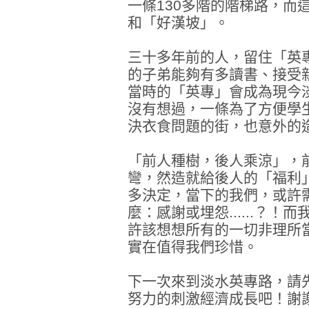
一條130多階的階梯路，而
和「好漢坡」。
三十多年前的人，留住「英
的子弟能夠有多讀書、接受
當時的「英專」會成為現今淡
沒有想過，一條為了方便學
決衣食問題的街，也意外的
「前人種樹，後人乘涼」，
彎，然造就給後人的「福利
多決定，當下的我們，或許
麼：感謝或埋怨......？
許該想想所有的一切非理所
實在值得我們珍惜。
下一次來到淡水英專路，請
努力的刺激經濟成長吧！謝