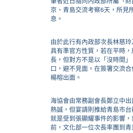
筆者近日隨同內政部所屬「財
京、青島交流考察6天，所見
息。
由於此行有內政部次長林慈玲
具有準官方性質，若在平時，
長，但對方不是以「沒時間」
口，避不見面。在簽署交流合
楊榕出面。
海協會由常務副會長鄭立中出
熱誠，但宴請則推給青島市台
就是受到張顯耀事件的影響，
前，文化部一位次長率團到青