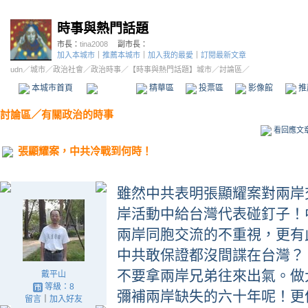
時事與熱門話題
市長：
tina2008
副市長：
加入本城市
｜
推薦本城市
｜
加入我的最愛
｜
訂閱最新文章
udn
／
城市
／
政治社會
／
政治時事
／
【時事與熱門話題】城市
／討論區／
本城市首頁
討論區
精華區
投票區
影像館
推
討論區
／
有關政治的時事
看回應文
張顯耀案，中共冷戰到何時！
雖然中共表明張顯耀案對兩岸
岸活動中給台灣代表碰釘子！
兩岸同胞交流的不重視，更有
中共敢保證都沒間諜在台灣？
不要拿兩岸兄弟往來出氣。做
戴平山
等級：8
彌補兩岸缺失的六十年呢！更
留言
｜
加入好友