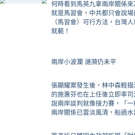
何時看到馬英九拿兩岸關係來
就是馬習會，中共都只會說場
（馬習會）可行方法，台灣人
就範！
兩岸小波瀾 漣漪仍未平
張顯耀案發生後，林中森輕描
的施惠芬也在上任後立即率司
說兩岸談判就像接力賽，「一
兩岸關係已雲淡風清，船過水