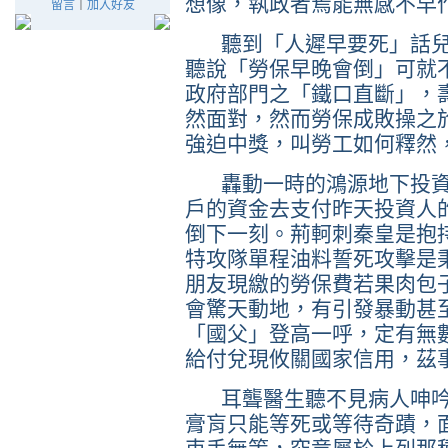
想像，執政者焉能無感不早
留言
｜
加入好友
聽到「人遲早要死」話兒
聽說「勞保早晚會倒」可就
政府部門之「鐵口直斷」，
然面對，然而勞保成敗操之
強迫中獎，叫勞工如何釋然
轟動一時的鴻源地下投資
戶的資金去支付昨天投資人
倒下一刻。荊軻刺秦皇是抱
特攻隊單程油料誓死攻擊是
朋友現繳的勞保費若果肉包
會驚天動地，有引發暴動甚
「國父」登高一呼，定有無
給付兌現攸關國家信用，茲
耳聾醫生聽不見病人呻吟
膏肓只能等死或等待奇蹟，