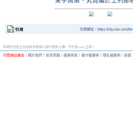
束手無策，究竟屬於上列那
引用網址：https://city.udn.com/fo
本城市刊登之內容為作者個人自行提供上傳，不代表 udn 立場。
刊登網站廣告
︱
關於我們
︱
常見問題
︱
服務條款
︱
著作權聲明
︱
隱私權聲明
︱
客服