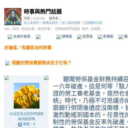
時事與熱門話題
市長：
tina2008
副市長：
加入本城市
｜
推薦本城市
｜
加入我的最愛
｜
訂閱最新文章
udn
／
城市
／
政治社會
／
政治時事
／
【時事與熱門話題】城市
／討論區／
本城市首頁
討論區
精華區
投票區
影像館
推
討論區
／
有關政治的時事
現繳的勞保費都將肉包子打狗？
聽聞勞保基金財務持續惡
一六年破產，這是何等「駭
證的勞工養老基金，竟然也
統」時代，乃極不可思議亦
跟銀行倒閉後遺症沒兩樣，
激烈動搖到國本的。任意性
大法官及法官你們頭殼
破洞裝屎嗎
制性的勞保基金反率先破產
等級：8