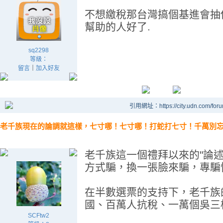
不想繳稅那台灣搞個基進會抽
幫助的人好了.
sq2298
等級：
留言
｜
加入好友
引用網址：https://city.udn.com/for
老千族現在的論調就這樣，七寸哪！七寸哪！打蛇打七寸！千萬別
老千族這一個禮拜以來的"論
方式騙，換一張臉來騙，專騙
在半數選票的支持下，老千族
國、百萬人抗稅、一萬個吳三
SCFtw2