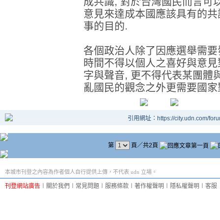
成共識, 對於台灣國民而言
意見來達成本國應該具有的共
事的目的.
各個政治人除了因應選舉需要
時間不得以個人之喜好與意見
字與聲音, 更不得代表某團體
亂國民的觀念之外更需要國家
引用網址：https://city.udn.com/for
第
頁／共2頁
本城市刊登之內容為作者個人自行提供上傳，不代表 udn 立場。
刊登網站廣告
︱
關於我們
︱
常見問題
︱
服務條款
︱
著作權聲明
︱
隱私權聲明
︱
客服