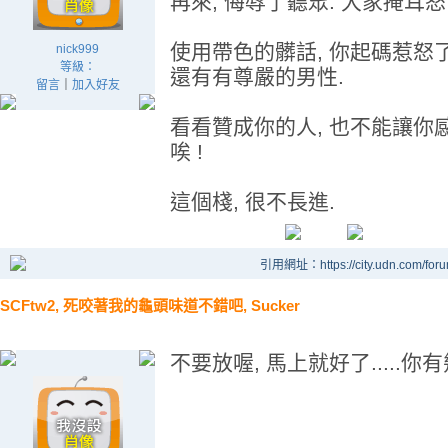
再來, 侮辱了聽眾. 大家掩耳怒
使用帶色的髒話, 你起碼惹怒
nick999
等級：
還有有尊嚴的男性.
留言
｜
加入好友
看看贊成你的人, 也不能讓你
唉 !
這個棧, 很不長進.
引用網址：https://city.udn.com/for
SCFtw2, 死咬著我的龜頭味道不錯吧, Sucker
不要放喔, 馬上就好了.....