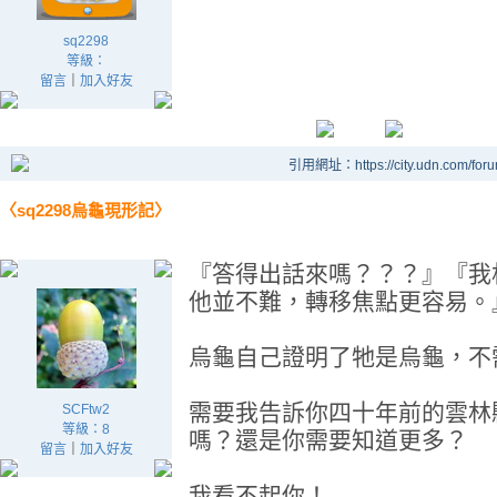
sq2298
等級：
留言
｜
加入好友
引用網址：https://city.udn.com/for
〈sq2298烏龜現形記〉
『答得出話來嗎？？？』『我
他並不難，轉移焦點更容易。
烏龜自己證明了牠是烏龜，不
需要我告訴你四十年前的雲林
SCFtw2
等級：8
嗎？還是你需要知道更多？
留言
｜
加入好友
我看不起你！