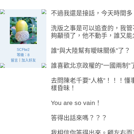
不過我還是接話，今天時間多
洗版之事是可以追查的，我管
夠顢頇了，他不動手，誰又能
誰“與大陸幫有曖昧關係”了？
SCFtw2
等級：8
留言
｜
加入好友
誰喜歡北京政權的“一國兩制”
去問陳老千要“人格”！！！
樣昏昧！
You are so vain！
答得出話來嗎？？？
我相信你答得出來。顧左右而