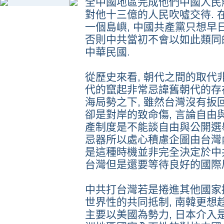
全中國地區完成他們中國人民
對他十三億的人民吹噓交待.
一個島嶼, 中國共產黨只想早
否則中共當初不會以如此類同
中華民國.
從歷史來看, 朝代之間的取代
代的竄起非常忌諱舊朝代的存
海局勢之下, 雖然台灣沒有
卻是對岸的致命傷, 言論自由
產制度是不能談自由與公開選舉
忌器所以處心積慮企圖由台灣
是這種時機並非完全決定於中
台灣但是還要等待良好的國際
中共打台灣若是捲進其他國家
世界性的共同抵制, 南韓更想
主要以美國為勢力, 日本介入