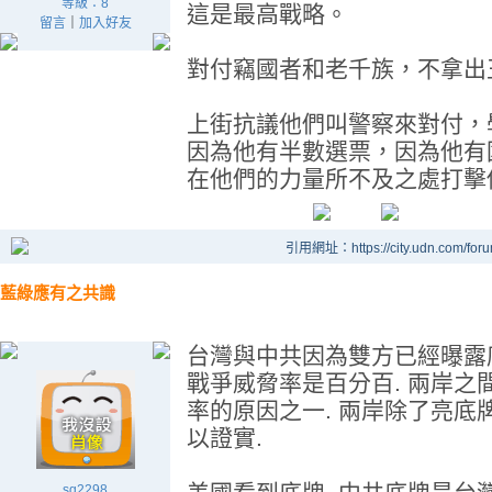
等級：8
這是最高戰略。
留言
｜
加入好友
對付竊國者和老千族，不拿出
上街抗議他們叫警察來對付，
因為他有半數選票，因為他有
在他們的力量所不及之處打擊
引用網址：https://city.udn.com/for
藍綠應有之共識
台灣與中共因為雙方已經曝露
戰爭威脅率是百分百. 兩岸
率的原因之一. 兩岸除了亮底
以證實.
sq2298