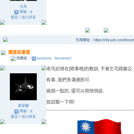
凡夫
等級：8
留言
｜
加入好友
引用網址：https://city.udn.com/foru
溝通很重要
回應給：
twndomn（twndomn）
老丐記得在[陋事鳴]的教訓, 不會乞丐趕廟公.
有事, 我們多溝通即可.
麻煩一點的, 還可以用悄悄話.
就試驗一下吧!
麥芽糖
等級：8
留言
｜
加入好友