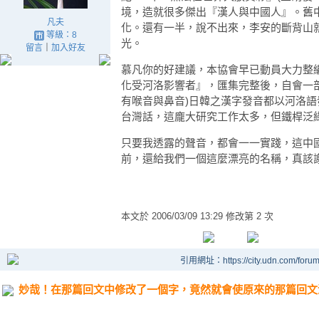
境，造就很多傑出『漢人與中國人』。舊
凡夫
化。還有一半，說不出來，李安的斷背山就
等級：8
光。
留言
｜
加入好友
慕凡你的好建議，本協會早已動員大力整
化受河洛影響者』，匯集完整後，自會一
有喉音與鼻音)日韓之漢字發音都以河洛
台灣話，這龐大研究工作太多，但鐵桿泛
只要我透露的聲音，都會一一實踐，這中
前，還給我們一個這麼漂亮的名稱，真該
本文於
2006/03/09 13:29 修改第 2 次
引用網址：https://city.udn.com/foru
妙哉！在那篇回文中修改了一個字，竟然就會使原來的那篇回文