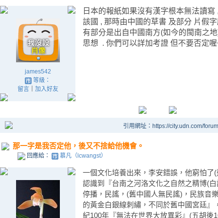
日本的報紙如果沒有漢字根本無法讀寫 
該國 , 那時由中國的草書 及部分 片假
有部分是出自中國南方(如今的閩南之地)
思想 . 你們可以詳加考證 但不要否定喔~~
james542
等級：
留言
｜
加入好友
引用網址：https://city.udn.com/foru
那一字是我否定他，後又不捨給他機會。
回應給：
慕凡（lcwangst）
一個文化培養出來，李安錯誤，他窮怕了(
認識到『台南之河洛文化之自然之精博(
停播，民謠，(舊中國人無民謠)，民族音
的黃金白銀線刺繡，不同於舊中國宮廷』
紀100年『無法在世界大放異彩』(五胡後