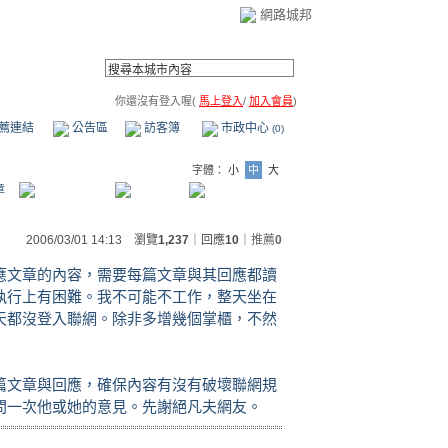
網路城邦
你還沒有登入喔(
馬上登入
/
加入會員
)
薦連結
公告區
訪客簿
市政中心
(0)
字體：
小
中
大
章
2006/03/01 14:13 瀏覽
1,237
｜回應
10
｜
推薦
0
應文章的內容，需要每篇文章與其回應都讀
執行上有困難。我不可能不工作，整天坐在
天都沒登入聯網。除非多增幾個掌櫃，不然
篇文章與回應，確保內容有沒有破壞聯網規
問一次他或她的意見。先謝絕凡夫網友。