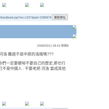
m/trackback.jsp?no=1257&aid=1580676
2006/03/11 08:43
推薦
0
河洛 難道不是中原的洛陽嗎???
如果你們一定要硬坳不要自己的歷史,那也行
是中國人 . 不要老把 河洛 當成其他