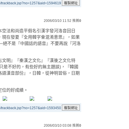
m/trackback.jsp?no=1257&aid=1594619
2006/03/10 11:52
推薦
0
本空法和尚造平假名引漢字發河洛音回日
，現在發夏『全用韓字會混淆意思』，如果
──絕不是『中國話的語音』不要再說『河洛
古文明』『秦漢之文化』『漢後之文化特
只是不好的，有些好的無主題談)，『韓國
洛語漢音部份』，日韓，從神明習俗，日期
定位的好成績。
m/trackback.jsp?no=1257&aid=1593450
2006/03/10 03:08
推薦
0