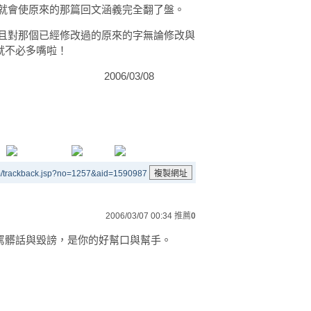
就會使原來的那篇回文涵義完全翻了盤。
且對那個已經修改過的原來的字無論修改與
就不必多嘴啦！
03/08
m/trackback.jsp?no=1257&aid=1590987
2006/03/07 00:34
推薦
0
罵髒話與毀謗，是你的好幫口與幫手。