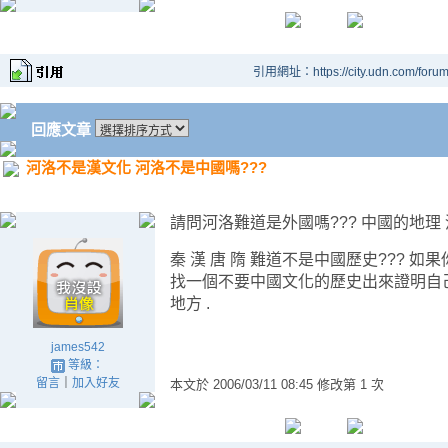
引用網址：https://city.udn.com/foru
回應文章
河洛不是漢文化 河洛不是中國嗎???
請問河洛難道是外國嗎??? 中國的地理 
秦 漢 唐 隋 難道不是中國歷史??? 
找一個不要中國文化的歷史出來證明自己不
地方 .
james542
等級：
留言
｜
加入好友
本文於
2006/03/11 08:45 修改第 1 次