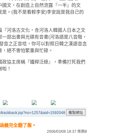
中國文，在創造上自然流露『一半』的文
是。(我不是看輕李安)李安說是我自己的
編『河洛古文化，含河洛人韓國人日本之文
部一部出書與光碟有音書(河洛語是八音階，
語發音之正音唸，你可以對照日韓之漢語音念
綠，絕不害怕繁重與忙碌。
國政協主席稱『鐵桿泛綠』，準備打死我們
謝啦！
m/trackback.jsp?no=1257&aid=1592048
涵義完全翻了盤。
2006/03/08 18:37
推薦
0