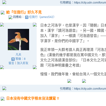
引用網址：https://city.udn.com/foru
給『任我行』好久不見
回應給：
任我行（james542）
日本之河洛字，也是漢字，因『隨朝』日
本，漢字『讀河洛語音』，另一國，韓國
加入『漢字』，一樣讀『河洛語發音』─
字漢字，是你們的中國字了』。
我正率領一大群考證人員正再理清『河洛
色』(漢後的幾乎都是我在罵中國文化，那
凡夫
等級：8
文化之河洛語漢音部份』『日本文化之河
留言
｜
加入好友
跟『河洛神明重疊之考證』
慢慢，我們幾年後，會給台灣人一個文化
引用網址：https://city.udn.com/foru
日本沒有中國文字根本沒法讀寫 !!