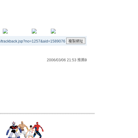
m/trackback.jsp?no=1257&aid=1589076
2006/03/06 21:53
推薦
0