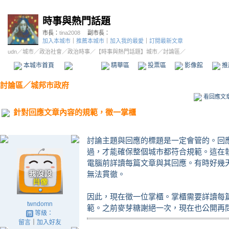
時事與熱門話題
市長：
tina2008
副市長：
加入本城市
｜
推薦本城市
｜
加入我的最愛
｜
訂閱最新文章
udn
／
城市
／
政治社會
／
政治時事
／
【時事與熱門話題】城市
／討論區／
本城市首頁
討論區
精華區
投票區
影像館
推
討論區
／
城邦市政府
看回應文
針對回應文章內容的規範，徵一掌櫃
討論主題與回應的標題是一定會管的。回
過，才能確保整個城市都符合規範。這在
電腦前詳讀每篇文章與其回應。有時好幾
無法貫徹。
因此，現在徵一位掌櫃。掌櫃需要詳讀每
twndomn
範。之前麥芽糖謝絕一次，現在也公開再
等級：
留言
｜
加入好友