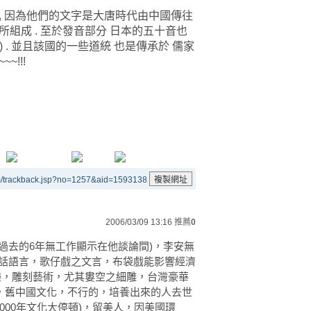
, 因為他們的文字是大唐時代由中國傳往
字所組成 . 至於發音部分 日本的五十音也
 . 並且該國的一些道統 也是傳承於 儒家
~!!!
m/trackback.jsp?no=1257&aid=1593138
2006/03/09 13:16
推薦
0
過去的6年無工作顯示在他談論間)，李安無
白話語言，歌仔戲之文言，布袋戲能影響經濟
樂，雕刻藝術，尤其婁空之細雕，台灣豪華
，舊中國文化，不行的，培養出來的人去世
1000年文化大停頓)，留美人，因美國環