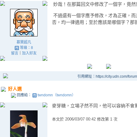
妙哉！在那篇回文中修改了一個字，竟然
不過還有一個字應予修改，才為正確，而
否，均一律適用；至於應該是哪個字？那
2006/
慕賢超凡
等級：8
留言
｜
加入好友
引用網址：https://city.udn.com/foru
好人選
回應給：
twndomn（twndomn）
麥芽糖，立場孑然不同，他可以容納不會
本文於
2006/03/07 00:42 修改第 1 次