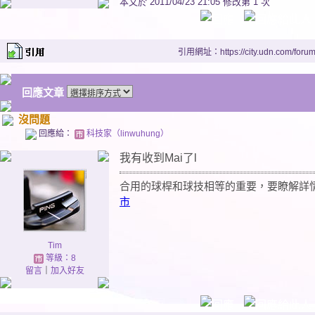
本文於
2011/04/23 21:05 修改第 1 次
引用網址：https://city.udn.com/foru
回應文章
沒問題
回應給：
科技家（linwuhung）
我有收到Mai了l
合用的球桿和球技相等的重要，要瞭解詳情
市
Tim
等級：8
留言
｜
加入好友