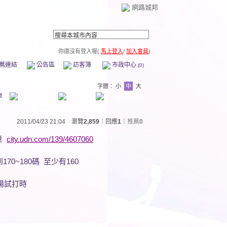
網路城邦
你還沒有登入喔(
馬上登入
/
加入會員
)
薦連結
公告區
訪客簿
市政中心
(0)
字體：
小
中
大
章
2011/04/23 21:04 瀏覽
2,859
｜回應
1
｜
推薦
0
意
city.udn.com/139/4607060
70~180碼 至少有160
習場試打時