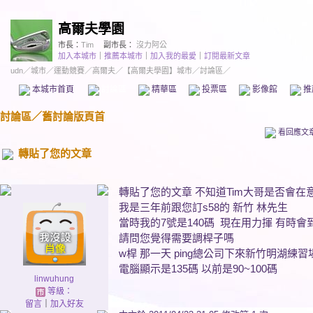
高爾夫學園
市長：
Tim
副市長：
沒力阿公
加入本城市
｜
推薦本城市
｜
加入我的最愛
｜
訂閱最新文章
udn
／
城市
／
運動競賽
／
高爾夫
／
【高爾夫學園】城市
／討論區／
本城市首頁
討論區
精華區
投票區
影像館
推
討論區
／
舊討論版頁首
看回應文
轉貼了您的文章
轉貼了您的文章 不知道Tim大哥是否會在
我是三年前跟您訂s58的 新竹 林先生
當時我的7號是140碼 現在用力揮 有時會到1
請問您覺得需要調桿子嗎
w桿 那一天 ping總公司下來新竹明湖練
電腦顯示是135碼 以前是90~100碼
linwuhung
等級：
留言
｜
加入好友