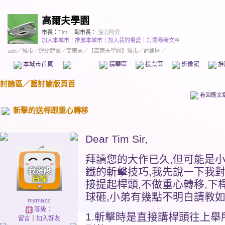
高爾夫學園
市長：
Tim
副市長：
沒力阿公
加入本城市
｜
推薦本城市
｜
加入我的最愛
｜
訂閱最新文章
udn
／
城市
／
運動競賽
／
高爾夫
／
【高爾夫學園】城市
／討論區／
本城市首頁
討論區
精華區
投票區
影像館
推
討論區
／
舊討論版頁首
看回應文
斬擊的送桿跟重心轉移
Dear Tim Sir,
拜讀您的大作已久,但可能是
鐵的斬擊技巧,我先說一下我
接提起桿頭,不做重心轉移,
球砸,小弟有幾點不明白請教如
mymazz
等級：
1.斬擊時是直接講桿頭往上
留言
｜
加入好友