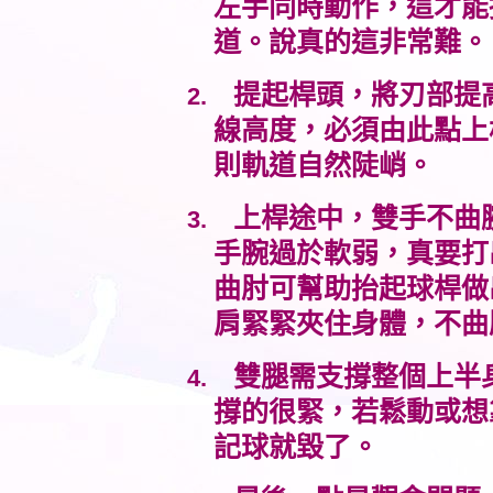
左手同時動作，這才能
道。說真的這非常難。
提起桿頭，將刃部提
2.
線高度，必須由此點上
則軌道自然陡峭。
上桿途中，雙手不曲
3.
手腕過於軟弱，真要打
曲肘可幫助抬起球桿做
肩緊緊夾住身體，不曲
雙腿需支撐整個上半
4.
撐的很緊，若鬆動或想
記球就毀了。