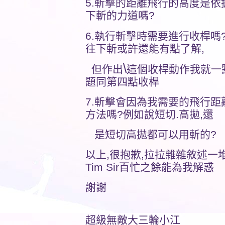
5.斬擊的距離飛行的高度是
下斬的力道嗎?
6.執行斬擊時需要進行收桿嗎
往下斬或許還能有點了解,
\
但作出
這個收桿動作我就一
題同第四點收桿
7.斬擊會因為我需要的飛行
方法嗎?例如說短切.高拋,還
是短切高拋都可以用斬的?
以上,很抱歉,拉拉雜雜敘述一
Tim Sir百忙之餘能為我解惑
謝謝
超級無敵大三輪小江