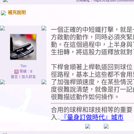
引用網址：https://city.udn.com/foru
補充說明
一個正確的中短鐵打擊，就是
方啟動的動作，同時必須夾緊
動。在這個過程中，上半身與
生扭轉，將這股力道釋放就對
下桿會順著上桿軌道回到球位
Tim
等級：8
徑路程，基本上這些都不會用
留言
｜
加入好友
了加強桿頭速度，在某些情況
度很難說清楚，就像是打一記
很難描述動作如何操作。
合用的球桿和球技相等的重要
入..
『量身訂做時代』城市