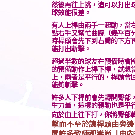
然後再往上挑，這可以打出
球效能很差。
有人上桿由兩手一起動，當
點右手又幫忙曲腕（幾乎百
時桿頭會先下到右肩的下方
能打出斬擊。
超過半數的球友在預備時會
的預備動作上桿下桿，試想
上，兩者是平行的，桿頭會
能夠斬擊。
許多人下桿前會先轉開臀部
生力量，這樣的轉動也是平
向於由上往下打，你將臀部
擊而不至於讓桿頭由旁邊
間許多教練都崇尚「由內