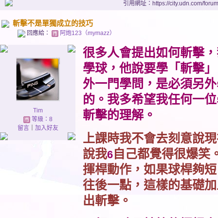
引用網址：https://city.udn.com/foru
斬擊不是單獨成立的技巧
回應給：
阿炮123（mymazz）
很多人會提出如何斬擊，
學球，他說要學「斬擊」
外一門學問，是必須另外
的。我多希望我任何一位
Tim
斬擊的理解。
等級：8
留言
｜
加入好友
上課時我不會去刻意說現
說我
自己都覺得很爆笑
6
揮桿動作，如果球桿夠短
往後一點，這樣的基礎加
出斬擊。