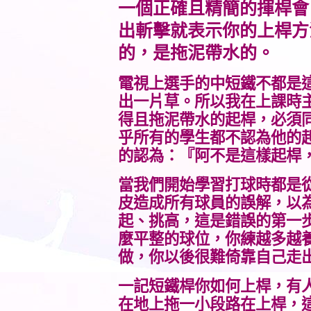
一個正確且精簡的揮桿會
出斬擊就表示你的上桿方
的，是拖泥帶水的。
電視上選手的中短鐵不都是
出一片草。所以我在上課時
得且拖泥帶水的起桿，必須
乎所有的學生都不認為他的
的認為：『阿不是這樣起桿
當我們開始學習打球時都是
皮造成所有球員的誤解，以
起、挑高，這是錯誤的第一
麼平整的球位，你練越多越
做，你以後很難倚靠自己走
一記短鐵桿你如何上桿，有
在地上拖一小段路在上桿，