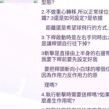
型態?
2.不做重心轉移,所以正常球位
鐵7:3還是如何設定?是依據
距離還是希望球飛行的方式,
3.下桿啟動時是左右手同時出
是讓桿頭自行往下掉?
3斬擊是直接由上半身的右邊帶
我要下桿前要先設定好我
要把桿頭斬向小白球的哪個位
因為作用力反作用力的原
理嗎?
4.執行斬擊時需要送桿嗎?如
麼產生作用呢?