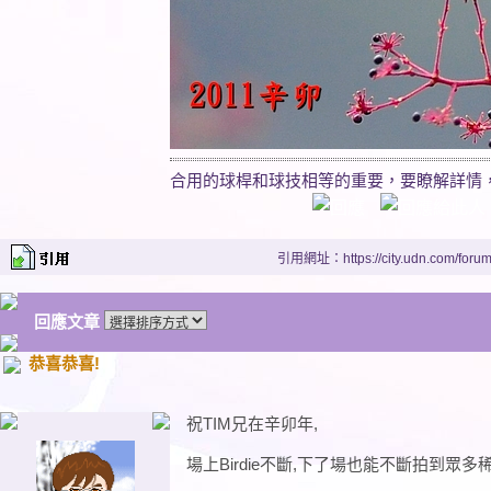
合用的球桿和球技相等的重要，要瞭解詳情，
引用網址：https://city.udn.com/foru
回應文章
恭喜恭喜!
祝TIM兄在辛卯年,
場上Birdie不斷,下了場也能不斷拍到眾多