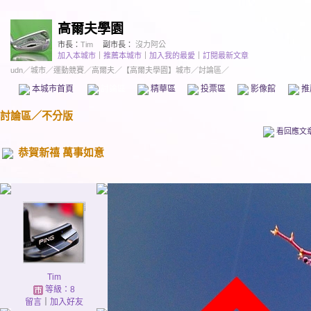
高爾夫學園
市長：
Tim
副市長：
沒力阿公
加入本城市
｜
推薦本城市
｜
加入我的最愛
｜
訂閱最新文章
udn
／
城市
／
運動競賽
／
高爾夫
／
【高爾夫學園】城市
／討論區／
本城市首頁
討論區
精華區
投票區
影像館
推
討論區
／
不分版
看回應文
恭賀新禧 萬事如意
Tim
等級：8
留言
｜
加入好友