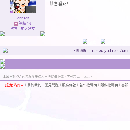
恭喜發財!
Johnson
等級：6
留言
｜
加入好友
引用網址：https://city.udn.com/foru
本城市刊登之內容為作者個人自行提供上傳，不代表 udn 立場。
刊登網站廣告
︱
關於我們
︱
常見問題
︱
服務條款
︱
著作權聲明
︱
隱私權聲明
︱
客服