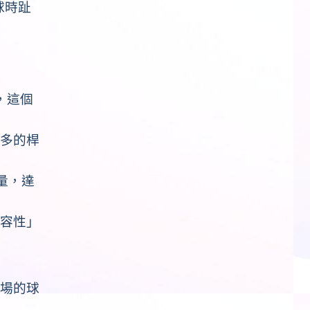
球時趾
，這個
多的桿
量，達
容性」
場的球