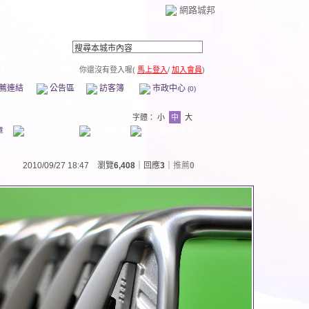
網路城邦
你還沒有登入喔(
馬上登入
/
加入會員
)
薦連結
公告區
訪客簿
市政中心
(0)
字體：
小
中
大
章
2010/09/27 18:47 瀏覽
6,408
｜回應
3
｜
推薦
0