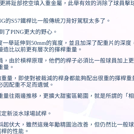
更將趾部挖空填入重金屬，此舉有效的消除了球員擊
NG
的
S57
鐵桿比一般傳統刀背好駕馭太多了。
到了
PING
更大的野心。
度一舉延伸到
50mm
的寬度，並且加深了配重片的深度
接造比以前更有層次的揮桿重量。
員，由於槓桿原理，他們的桿子必須比一般球員加上更
重量。
加重量，即使對被裁減的桿身都能夠配出很重的揮桿重
必因配重不足而遺憾。
重量往兩邊推移，更擴大甜蜜區範圍，就是所謂的「相
選定新淡水球場試桿。
斜起伏大，雖然這幾年勵精圖治改善，但仍然比一般球
鐵桿的性能。