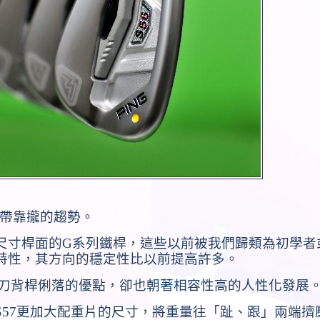
帶靠攏的趨勢。
尺寸桿面的
G
系列鐵桿，這些以前被我們歸類為初學者
特性，其方向的穩定性比以前提高許多。
刀背桿俐落的優點，卻也朝著相容性高的人性化發展
S57
更加大配重片的尺寸，將重量往「趾、跟」兩端擠