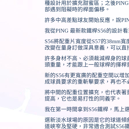
種設計用於擴充甜蜜區；之後
PING
部遇到阻礙時的桿面偏移。
許多中高差點球友開始反應，說
PI
我從
PING
最新款鐵桿
S56
的設計看
S56
將配重片寬度從
S57
的
38mm
寬
改變在量身訂做深具意義，可以直
許多身材不高、必須裁減桿身的球
頭重量，才能跟上一般球桿的揮桿
新的
S56
有更寬廣的配重空間以增
成球員要求的重斬擊要求，再也不
將中間的配重位置擴充，也代表著
提高，它也是易打性的同義字。
我在第一時間拿到
S56
鐵桿，馬上
選新淡水球場的原因是它的球道傾
道峽窄及堅硬，非常適合測試
S56