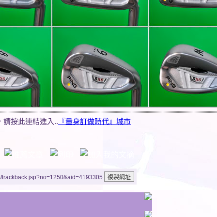
請按此連結進入..
『量身訂做時代』城市
m/trackback.jsp?no=1250&aid=4193305