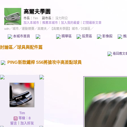
高爾夫學園
市長：
Tim
副市長：
沒力阿公
加入本城市
｜
推薦本城市
｜
加入我的最愛
｜
訂閱最新文章
udn
／
城市
／
運動競賽
／
高爾夫
／
【高爾夫學園】城市
／討論區／
本城市首頁
討論區
精華區
投票區
影像館
推
討論區
／
球具與配件篇
看回應文
PING新款鐵桿 S56將搶攻中高差點球員
Tim
等級：8
留言
｜
加入好友