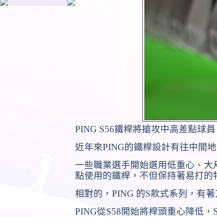
PING S56
鐵桿將搶攻中高差點球員
近年來
PING
的鐵桿設計有往中間地
一些職業選手開始選用低重心、大
點使用的鐵桿，不但保持著易打的
相對的，
PING
的
S
款式系列，有著
PING
從
S58
開始將桿頭重心降低，