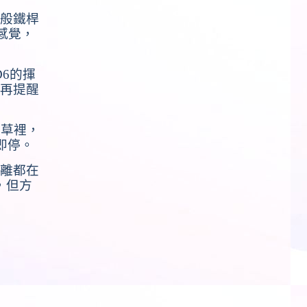
般鐵桿
感覺，
D6
的揮
再提醒
長草裡，
即停。
離都在
，但方