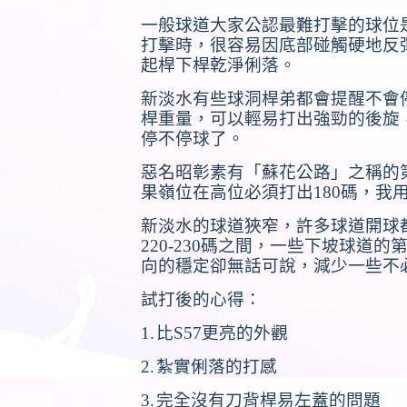
一般球道大家公認最難打擊的球位
打擊時，很容易因底部碰觸硬地反
起桿下桿乾淨俐落。
新淡水有些球洞桿弟都會提醒不會
桿重量，可以輕易打出強勁的後旋
停不停球了。
惡名昭彰素有「蘇花公路」之稱的
果嶺位在高位必須打出
180
碼，我
新淡水的球道狹窄，許多球道開球
220-230
碼之間，一些下坡球道的
向的穩定卻無話可說，減少一些不
試打後的心得：
1.
比
S57
更亮的外觀
2.
紮實俐落的打感
3.
完全沒有刀背桿易左蓋的問題