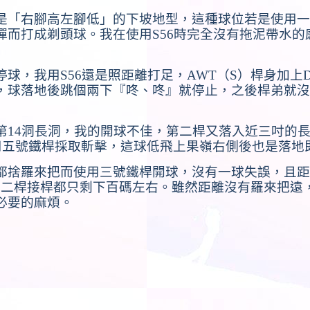
是「右腳高左腳低」的下坡地型，這種球位若是使用一
彈而打成剃頭球。我在使用
S56
時完全沒有拖泥帶水的
停球，我用
S56
還是照距離打足，
AWT
（
S
）桿身加上
，球落地後跳個兩下『咚、咚』就停止，之後桿弟就沒
第
14
洞長洞，我的開球不佳，第二桿又落入近三吋的
用五號鐵桿採取斬擊，這球低飛上果嶺右側後也是落地
都捨羅來把而使用三號鐵桿開球，沒有一球失誤，且距
第二桿接桿都只剩下百碼左右。雖然距離沒有羅來把遠
必要的麻煩。