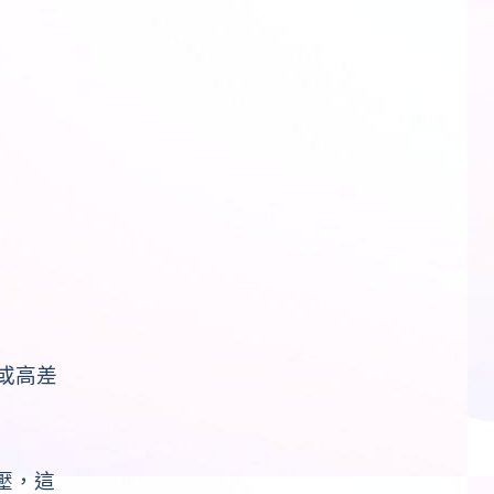
或高差
。
壓，這