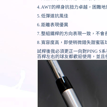
4.
AWT
的桿身抗扭力卓越，困難地
5.
低彈道抗風佳
6.
距離表現優異
7.
整組鐵桿的方向表現一致，不會
8.
寬容度高，即使稍微錯失甜蜜區
試桿後我必須更正一向對
PING S
系
百桿左右的球友都歡迎使用，並且