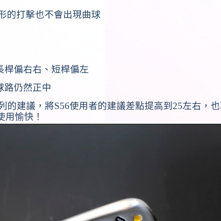
形的打擊也不會出現曲球
長桿偏右右、短桿偏左
球路仍然正中
列的建議，將
S56
使用者的建議差點提高到
25
左右，也
使用愉快！