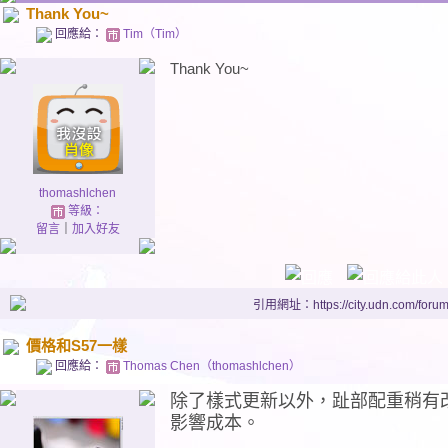
Thank You~
回應給：
Tim（Tim）
Thank You~
thomashlchen
等級：
留言
｜
加入好友
引用網址：https://city.udn.com/foru
價格和S57一樣
回應給：
Thomas Chen（thomashlchen）
除了樣式更新以外，趾部配重稍有
影響成本。