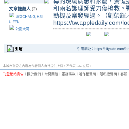
幕的現場病患和家屬，驚慌
和兩名護理師受刀傷搶救。
文章推薦人
(2)
動機及案發經過。（劉榮輝
龍女CHANG, HSI
https://tw.appledaily.com/
U-FEN
公爵大哥
引用網址：https://city.udn.com/fo
本城市刊登之內容為作者個人自行提供上傳，不代表 udn 立場。
刊登網站廣告
︱
關於我們
︱
常見問題
︱
服務條款
︱
著作權聲明
︱
隱私權聲明
︱
客服