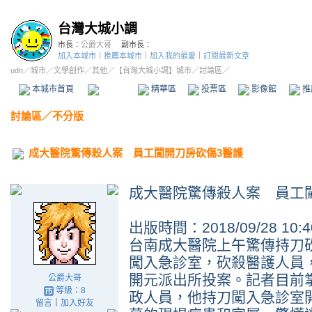
台灣大城小調
市長：
公爵大哥
副市長：
加入本城市
｜
推薦本城市
｜
加入我的最愛
｜
訂閱最新文章
udn
／
城市
／
文學創作
／
其他
／
【台灣大城小調】城市
／討論區／
本城市首頁
討論區
精華區
投票區
影像館
推
討論區
／
不分版
成大醫院驚傳殺人案 員工闖開刀房砍傷3醫護
成大醫院驚傳殺人案 員工
出版時間：2018/09/28 10:4
台南成大醫院上午驚傳持刀
闖入急診室，砍殺醫護人員
開元派出所投案。記者目前
公爵大哥
等級：8
政人員，他持刀闖入急診室
留言
｜
加入好友