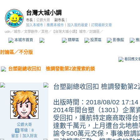
台灣大城小調
市長：
公爵大哥
副市長：
加入本城市
｜
推薦本城市
｜
加入我的最愛
｜
訂閱最新文章
udn
／
城市
／
文學創作
／
其他
／
【台灣大城小調】城市
／討論區／
本城市首頁
討論區
精華區
投票區
影像館
推
討論區
／
不分版
看回應文
台塑副總收回扣 檢調發動第2波搜索約談
台塑副總收回扣 檢調發動第2
出版時間：2018/08/02 17:14
2014年間台塑（1301）
受回扣，護航特定廠商取得台
達數千萬元，上月遭台北地檢
公爵大哥
等級：8
諭令500萬元交保，事後檢
留言
｜
加入好友