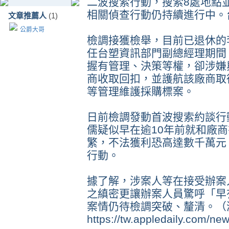
二波搜索行動，搜索8處地點
相關偵查行動仍持續進行中。
文章推薦人
(1)
公爵大哥
檢調接獲檢舉，目前已退休的李
任台塑資訊部門副總經理期間
握有管理、決策等權，卻涉嫌
商收取回扣，並護航該廠商取
等管理維護採購標案。
日前檢調發動首波搜索約談行
儒疑似早在逾10年前就和廠
繁，不法獲利恐高達數千萬元
行動。
據了解，涉案人等在接受辦案
之縝密更讓辦案人員驚呼「早
案情仍待檢調突破、釐清。（
https://tw.appledaily.com/n