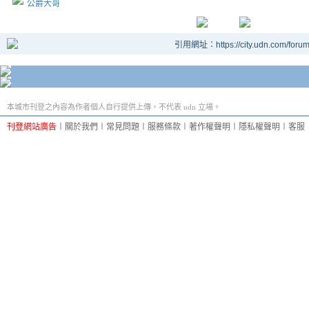
公爵大哥
引用網址：https://city.udn.com/foru
本城市刊登之內容為作者個人自行提供上傳，不代表 udn 立場。
刊登網站廣告
︱
關於我們
︱
常見問題
︱
服務條款
︱
著作權聲明
︱
隱私權聲明
︱
客服