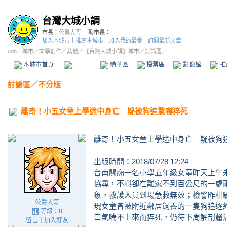
台灣大城小調
市長：
公爵大哥
副市長：
加入本城市
｜
推薦本城市
｜
加入我的最愛
｜
訂閱最新文章
udn
／
城市
／
文學創作
／
其他
／
【台灣大城小調】城市
／討論區／
本城市首頁
討論區
精華區
投票區
影像館
推
討論區
／
不分版
離奇！小五女童上學途中身亡 疑被狗追驚嚇猝死
離奇！小五女童上學途中身亡 疑被狗
出版時間：2018/07/28 12:24
台南關廟一名小學五年級女童昨天上午
協尋，不料卻在離家不到百公尺的一處
象，救護人員到場急救無效；檢警昨相
公爵大哥
現女童曾被附近鄰居飼養的一隻狗追逐
等級：8
口氣喘不上來而猝死，仍待下周解剖釐
留言
｜
加入好友