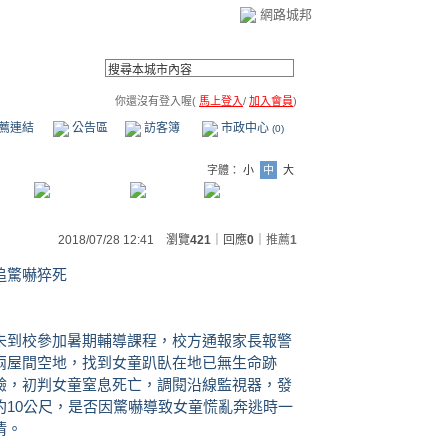
網路城邦
你還沒有登入喔(
馬上登入
/
加入會員
)
薦連結
公告區
訪客簿
市政中心
(0)
字體：
小
中
大
2018/07/28 12:41 瀏覽
421
｜回應
0
｜
推薦
1
追驚嚇猝死
未到校參加暑期輔導課程，校方通報家長報警
兩屋間空地，找到女童趴臥在地已無生命跡
驗，初判女童窒息死亡，調閱沿線監視器，發
約10公尺，是否因驚嚇導致女童慌亂奔逃時一
清。