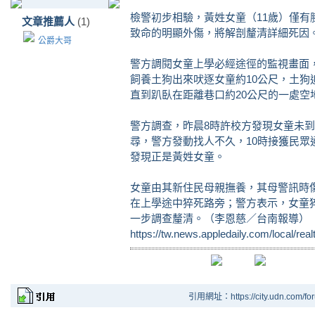
檢警初步相驗，黃姓女童（11歲）僅
文章推薦人
(1)
致命的明顯外傷，將解剖釐清詳細死因
公爵大哥
警方調閱女童上學必經途徑的監視畫面
飼養土狗出來吠逐女童約10公尺，土
直到趴臥在距離巷口約20公尺的一處
警方調查，昨晨8時許校方發現女童未
尋，警方發動找人不久，10時接獲民
發現正是黃姓女童。
女童由其新住民母親撫養，其母警訊時
在上學途中猝死路旁；警方表示，女童
一步調查釐清。（李恩慈／台南報導）
https://tw.news.appledaily.com/local/re
引用網址：https://city.udn.com/fo