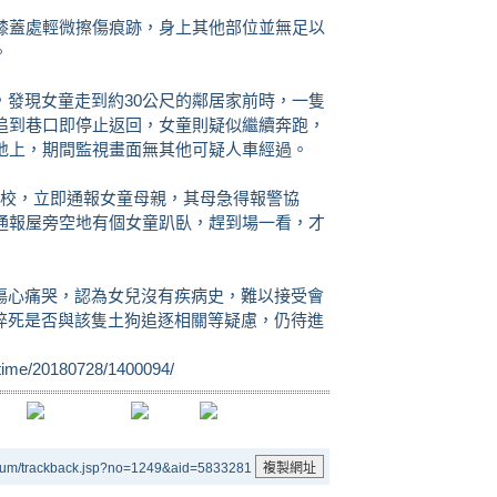
有膝蓋處輕微擦傷痕跡，身上其他部位並無足以
。
，發現女童走到約30公尺的鄰居家前時，一隻
狗追到巷口即停止返回，女童則疑似繼續奔跑，
空地上，期間監視畫面無其他可疑人車經過。
到校，立即通報女童母親，其母急得報警協
眾通報屋旁空地有個女童趴臥，趕到場一看，才
傷心痛哭，認為女兒沒有疾病史，難以接受會
猝死是否與該隻土狗追逐相關等疑慮，仍待進
altime/20180728/1400094/
rum/trackback.jsp?no=1249&aid=5833281