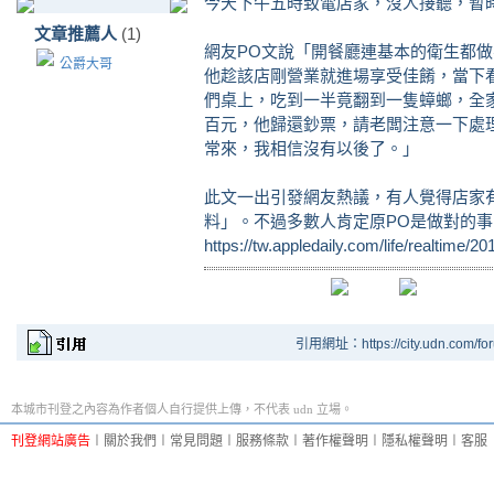
今天下午五時致電店家，沒人接聽，暫
文章推薦人
(1)
網友PO文說「開餐廳連基本的衛生都做
公爵大哥
他趁該店剛營業就進場享受佳餚，當下
們桌上，吃到一半竟翻到一隻蟑螂，全
百元，他歸還鈔票，請老闆注意一下處
常來，我相信沒有以後了。」
此文一出引發網友熱議，有人覺得店家
料」。不過多數人肯定原PO是做對的
https://tw.appledaily.com/life/realtime/
引用網址：https://city.udn.com/fo
本城市刊登之內容為作者個人自行提供上傳，不代表 udn 立場。
刊登網站廣告
︱
關於我們
︱
常見問題
︱
服務條款
︱
著作權聲明
︱
隱私權聲明
︱
客服