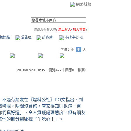
網路城邦
你還沒有登入喔(
馬上登入
/
加入會員
)
薦連結
公告區
訪客簿
市政中心
(0)
字體：
小
中
大
2018/07/23 18:35 瀏覽
427
｜回應
0
｜
推薦
1
，不過有網友在《爆料公社》PO文指出，到
螂殘屍，瞬間沒食慾，店家得知則退還一百
你們真好運」，令人質疑處理態度。但有網友
其他的部分到哪裡了？噁心！」。