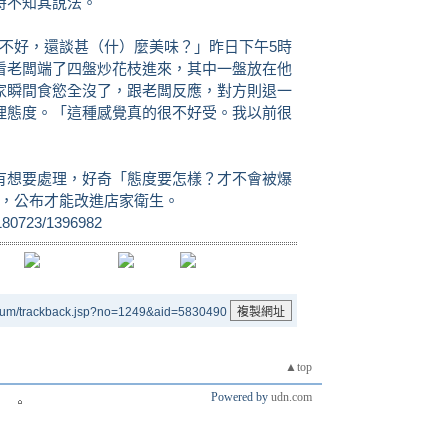
時不知其說法。
不好，還談甚（什）麼美味？」昨日下午5時
看老闆端了四盤炒花枝進來，其中一盤放在他
家瞬間食慾全沒了，跟老闆反應，對方則退一
理態度。「這種感覺真的很不好受。我以前很
有想要處理，好奇「態度要怎樣？才不會被爆
事，公布才能改進店家衛生。
20180723/1396982
rum/trackback.jsp?no=1249&aid=5830490
▲top
Powered by
udn.com