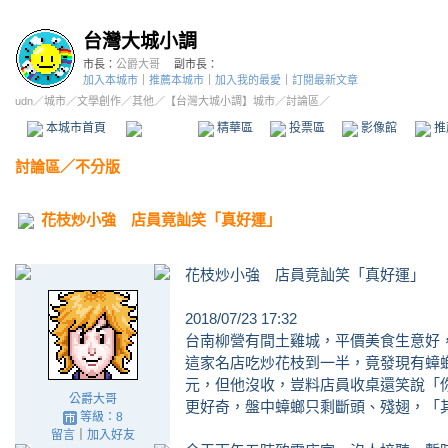
台灣大城小調
市長：
公爵大哥
副市長：
加入本城市
｜
推薦本城市
｜
加入我的最愛
｜
訂閱最新文章
udn
／
城市
／
文學創作
／
其他
／
【台灣大城小調】城市
／討論區／
本城市首頁
討論區
精華區
投票區
影像館
推
討論區
／
不分版
花枝炒小強 店員竟訕笑「真好運」
花枝炒小強 店員竟訕笑「真好運」
2018/07/23 17:32
台南柳營有間土雞城，平價美食生意好
這家名店吃炒花枝到一半，竟發現有蟑
元，但他沒收，豈料店員收桌還笑說「
公爵大哥
更好奇，盤中蟑螂只剩斷頭、殘翅，「
等級：8
留言
｜
加入好友