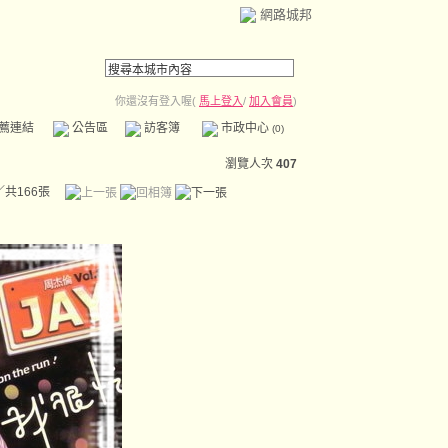
網路城邦
你還沒有登入喔(
馬上登入
/
加入會員
)
薦連結
公告區
訪客簿
市政中心
(0)
瀏覽人次
407
／共166張