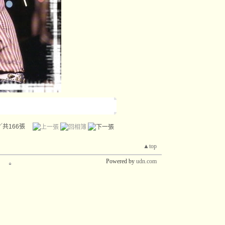
／共166張
▲top
Powered by
udn.com