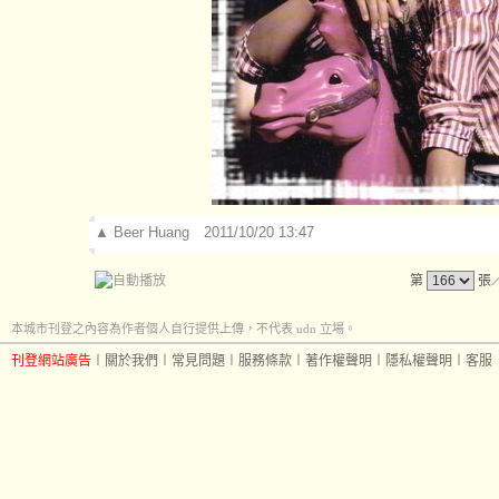
▲
Beer Huang
2011/10/20 13:47
第
張
本城市刊登之內容為作者個人自行提供上傳，不代表 udn 立場。
刊登網站廣告
︱
關於我們
︱
常見問題
︱
服務條款
︱
著作權聲明
︱
隱私權聲明
︱
客服