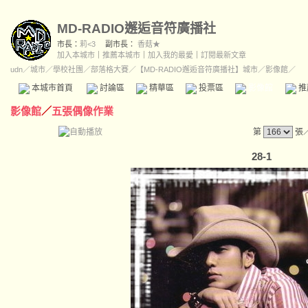
MD-RADIO邂逅音符廣播社
市長：
莉<3
副市長：
香菇★
加入本城市
｜
推薦本城市
｜
加入我的最愛
｜
訂閱最新文章
udn
／
城市
／
學校社團
／
部落格大賽
／
【MD-RADIO邂逅音符廣播社】城市
／影像館／
本城市首頁
討論區
精華區
投票區
影像館
推
影像館
／
五張偶像作業
第
張
28-1