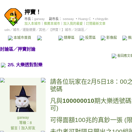
押寶！
市長：
garway
副市長：
seeway
、
Huang-C
、
chingyilin
加入本城市
｜
推薦本城市
｜
加入我的最愛
｜
訂閱最新文章
udn
／
城市
／
運動競賽
／
其他
／
【押寶！】城市
／討論區／
本城市首頁
討論區
精華區
投票區
影像館
推
討論區
／
押寶討論
看回應文
2/5. 大樂透對對樂
請各位玩家在2月5日18：0
號碼
凡與
100000010
期大樂透號碼
可)
garway
可得面額100兆的真鈔一張 (限
等級：8
留言
｜
加入好友
未中者可對隔日開出之100組