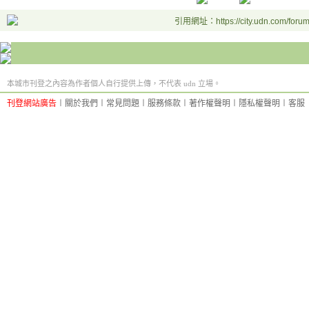
引用網址：https://city.udn.com/foru
本城市刊登之內容為作者個人自行提供上傳，不代表 udn 立場。
刊登網站廣告
︱
關於我們
︱
常見問題
︱
服務條款
︱
著作權聲明
︱
隱私權聲明
︱
客服