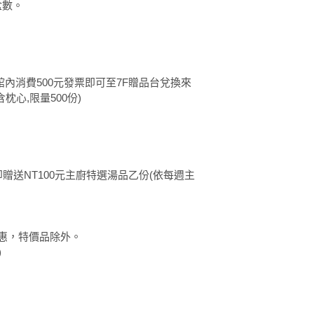
盒數。
館內消費500元發票即可至7F贈品台兌換來
枕心,限量500份)
贈送NT100元主廚特選湯品乙份(依每週主
折優惠，特價品除外。
)