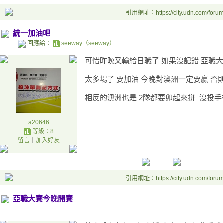
引用網址：https://city.udn.com/foru
統一加油吧
回應給：
seeway（seeway）
可惜昨晚又輸給日職了 如果沒記錯 亞職
太多場了 要加油 今晚對澳洲一定要贏 否
相反的澳洲也是 2隊都要卯起來拼 沒投
a20646
等級：8
留言
｜
加入好友
引用網址：https://city.udn.com/foru
亞職大賽今晚開賽