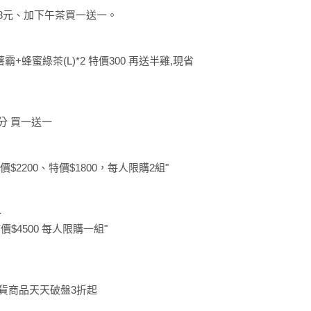
88元、加下午茶買一送一。
薯霸+蜂蜜綠茶(L)*2 特價300 再送半雞,現省
0分 買一送一
價$2200、特價$1800，每人限購2組"
一
價$4500 每人限購一組"
、百貨商品天天破盤3折起