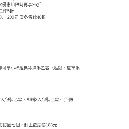
美食優惠組限時再享95折
第二件5折
一送一299元.暖冬雪靴48折
即可享小杯經典冰淇淋乙客（脆餅、雙享系
2入包裝乙盒，即贈3入包裝乙盒。(不限口
元以內甜甜圈七個，封王歡慶價188元