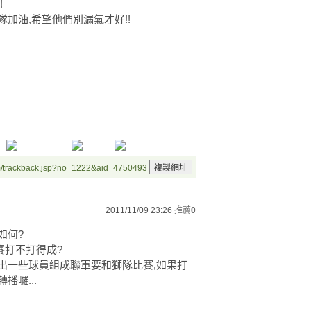
!
加油,希望他們別漏氣才好!!
m/trackback.jsp?no=1222&aid=4750493
2011/11/09 23:26
推薦
0
如何?
賽打不打得成?
出一些球員組成聯軍要和獅隊比賽,如果打
播囉...