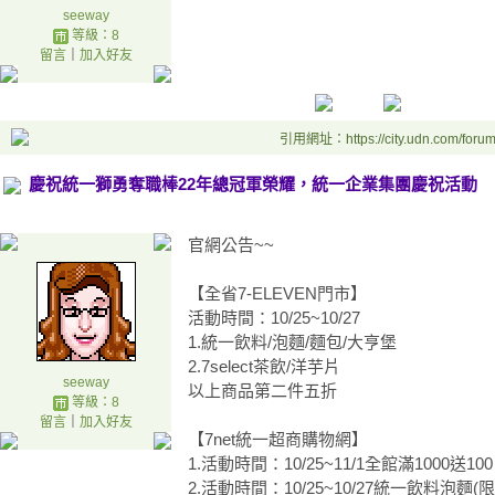
seeway
等級：8
留言
｜
加入好友
引用網址：https://city.udn.com/foru
慶祝統一獅勇奪職棒22年總冠軍榮耀，統一企業集團慶祝活動
官網公告~~
【全省7-ELEVEN門市】
活動時間：10/25~10/27
1.統一飲料/泡麵/麵包/大亨堡
2.7select茶飲/洋芋片
seeway
以上商品第二件五折
等級：8
留言
｜
加入好友
【7net統一超商購物網】
1.活動時間：10/25~11/1全館滿1000送10
2.活動時間：10/25~10/27統一飲料泡