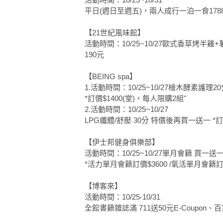
平日(週日至週五)，兩人成行一泊一食17
【21世紀風味館】
活動時間：10/25~10/27歐式香草烤半雞+
190元
【BEING spa】
1.活動時間：10/25~10/27檜木酵素護理2
*訂價$1400(堂)，每人限購2組"
2.活動時間：10/25~10/27
LPG纖體/舒壓 30分 特價後再買一送一 *訂
【伊士邦健身俱樂部】
活動時間：10/25~10/27單月會籍 買一送
*活力單月會籍訂價$3600 /氧活單月會籍訂
【博客來】
活動時間：10/25-10/31
全館書籍雜誌滿 711送50元E-Coupon