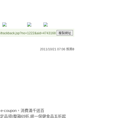
m/trackback.jsp?no=1222&aid=4743168
2011/10/21 07:06
推薦
0
0 e-coupon，消費滿千送百
麵(限定品項)整箱69折.統一保健食品五折起