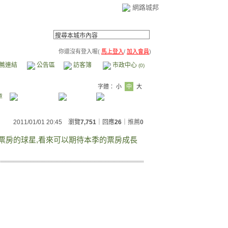
網路城邦
你還沒有登入喔(
馬上登入
/
加入會員
)
薦連結
公告區
訪客簿
市政中心
(0)
字體：
小
中
大
章
2011/01/01 20:45 瀏覽
7,751
｜回應
26
｜
推薦
0
票房的球星,看來可以期待本季的票房成長