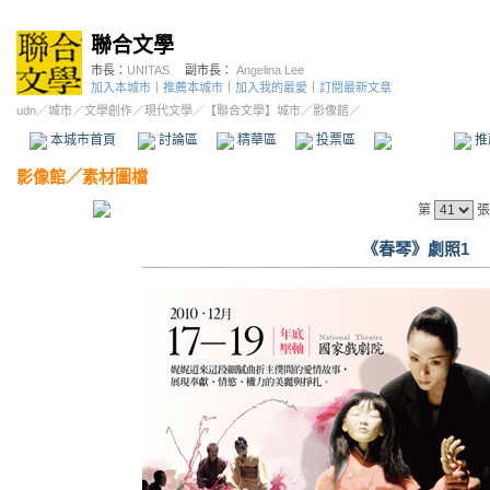
聯合文學
市長：
UNITAS
副市長：
Angelina Lee
加入本城市
｜
推薦本城市
｜
加入我的最愛
｜
訂閱最新文章
udn
／
城市
／
文學創作
／
現代文學
／
【聯合文學】城市
／影像館／
本城市首頁
討論區
精華區
投票區
影像館
推
影像館
／
素材圖檔
第
張
《春琴》劇照1