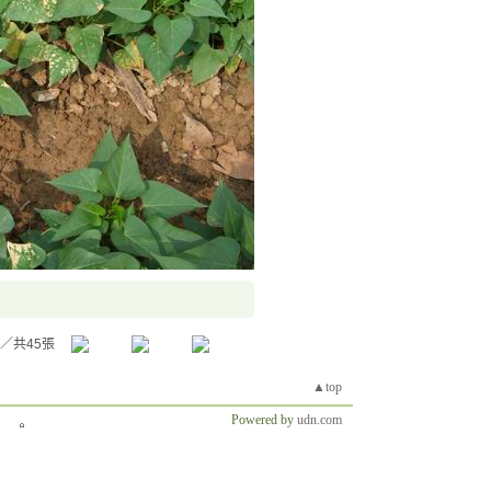
／共45張
▲top
Powered by
udn.com