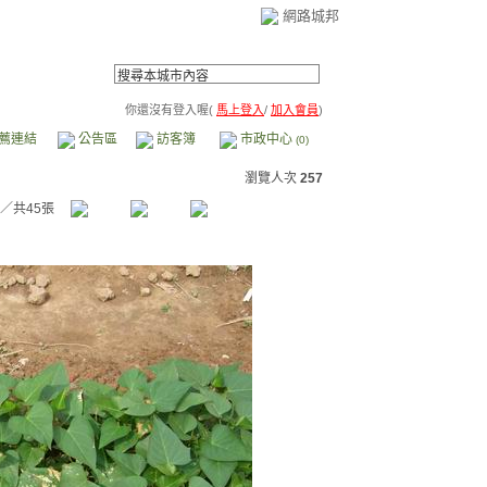
網路城邦
你還沒有登入喔(
馬上登入
/
加入會員
)
薦連結
公告區
訪客簿
市政中心
(0)
瀏覽人次
257
／共45張