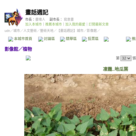
畫話週記
市長：
畫壞人
副市長：
寫意畫
加入本城市
｜
推薦本城市
｜
加入我的最愛
｜
訂閱最新文章
udn
／
城市
／
人文藝術
／
藝術天地
／
【畫話週記】城市
／影像館／
本城市首頁
討論區
精華區
投票區
影像館
推
影像館
／
植物
第
張
凍霜..地瓜葉