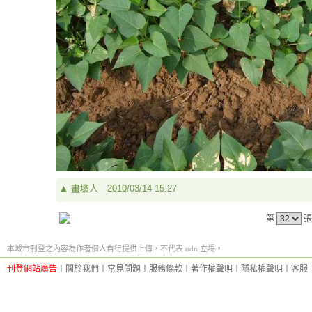
▲
畫壞人
2010/03/14 15:27
第
張
本城市刊登之內容為作者個人自行提供上傳，不代表 udn 立場。
刊登網站廣告
︱
關於我們
︱
常見問題
︱
服務條款
︱
著作權聲明
︱
隱私權聲明
︱
客服