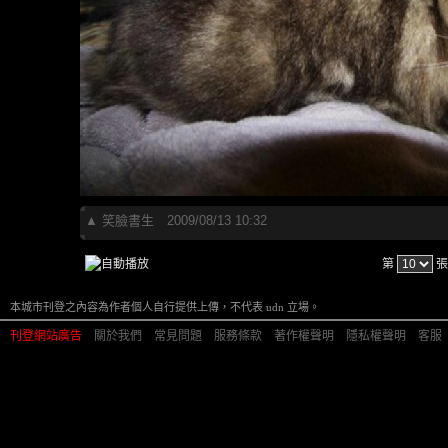
▲
笑臉書生
2009/08/13 10:32
第
張
本城市刊登之內容為作者個人自行提供上傳，不代表 udn 立場。
刊登網站廣告
︱
關於我們
︱
常見問題
︱
服務條款
︱
著作權聲明
︱
隱私權聲明
︱
客服