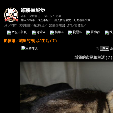
貓將軍城堡
市長：
笑臉書生
副市長：
心晨
加入本城市
｜
推薦本城市
｜
加入我的最愛
｜
訂閱最新文章
udn
／
城市
／
文學創作
／
奇幻浪漫
／
【貓將軍城堡】城市
／影像館／
本城市首頁
討論區
精華區
投票區
影像館
推
影像館
／
城堡的市民和生活 ( 7 )
第
張
城堡的市民和生活 ( 7 ) -