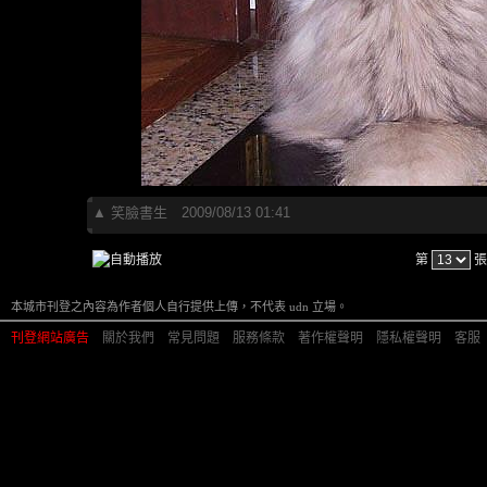
▲
笑臉書生
2009/08/13 01:41
第
張
本城市刊登之內容為作者個人自行提供上傳，不代表 udn 立場。
刊登網站廣告
︱
關於我們
︱
常見問題
︱
服務條款
︱
著作權聲明
︱
隱私權聲明
︱
客服