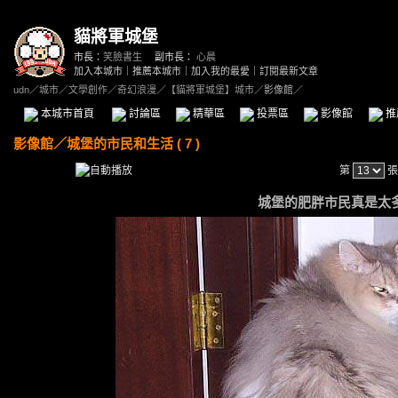
貓將軍城堡
市長：
笑臉書生
副市長：
心晨
加入本城市
｜
推薦本城市
｜
加入我的最愛
｜
訂閱最新文章
udn
／
城市
／
文學創作
／
奇幻浪漫
／
【貓將軍城堡】城市
／影像館／
本城市首頁
討論區
精華區
投票區
影像館
推
影像館
／
城堡的市民和生活 ( 7 )
第
張
城堡的肥胖市民真是太