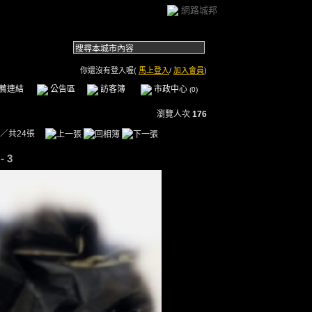
網路城邦
你還沒有登入喔(
馬上登入
/
加入會員
)
薦連結
公告區
訪客簿
市政中心
(0)
瀏覽人次
176
／共24張
 3