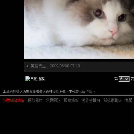
▲
笑臉書生
2009/08/06 07:13
第
張
本城市刊登之內容為作者個人自行提供上傳，不代表 udn 立場。
刊登網站廣告
︱
關於我們
︱
常見問題
︱
服務條款
︱
著作權聲明
︱
隱私權聲明
︱
客服