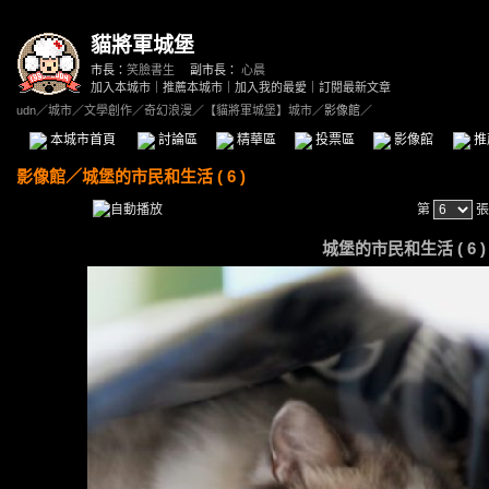
貓將軍城堡
市長：
笑臉書生
副市長：
心晨
加入本城市
｜
推薦本城市
｜
加入我的最愛
｜
訂閱最新文章
udn
／
城市
／
文學創作
／
奇幻浪漫
／
【貓將軍城堡】城市
／影像館／
本城市首頁
討論區
精華區
投票區
影像館
推
影像館
／
城堡的市民和生活 ( 6 )
第
張
城堡的市民和生活 ( 6 ) -