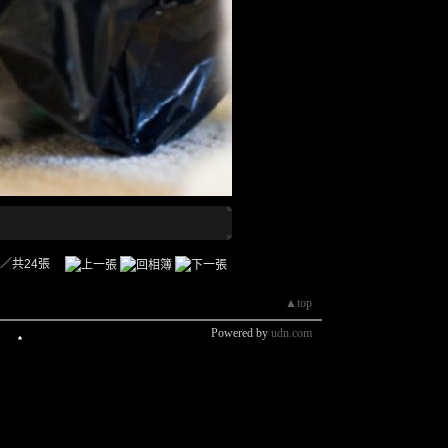
／共24張
▲top
Powered by
udn.com