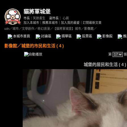
貓將軍城堡
市長：
笑臉書生
副市長：
心晨
加入本城市
｜
推薦本城市
｜
加入我的最愛
｜
訂閱最新文章
udn
／
城市
／
文學創作
／
奇幻浪漫
／
【貓將軍城堡】城市
／影像館／
本城市首頁
討論區
精華區
投票區
影像館
推
影像館
／
城堡的市民和生活 ( 4 )
第
張
城堡的居民和生活 ( 4 ) -