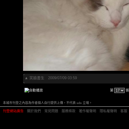
▲
笑臉書生
2009/07/09 03:59
第
張
本城市刊登之內容為作者個人自行提供上傳，不代表 udn 立場。
刊登網站廣告
︱
關於我們
︱
常見問題
︱
服務條款
︱
著作權聲明
︱
隱私權聲明
︱
客服