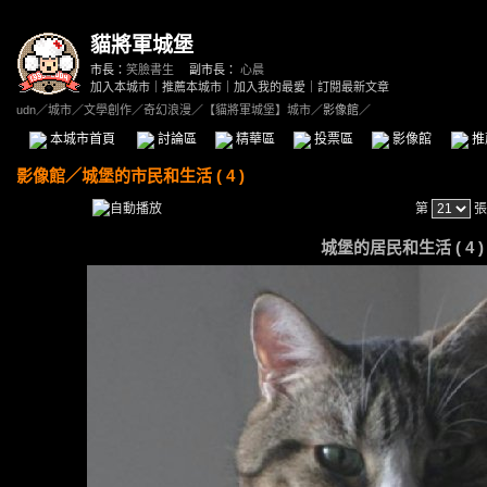
貓將軍城堡
市長：
笑臉書生
副市長：
心晨
加入本城市
｜
推薦本城市
｜
加入我的最愛
｜
訂閱最新文章
udn
／
城市
／
文學創作
／
奇幻浪漫
／
【貓將軍城堡】城市
／影像館／
本城市首頁
討論區
精華區
投票區
影像館
推
影像館
／
城堡的市民和生活 ( 4 )
第
張
城堡的居民和生活 ( 4 ) -