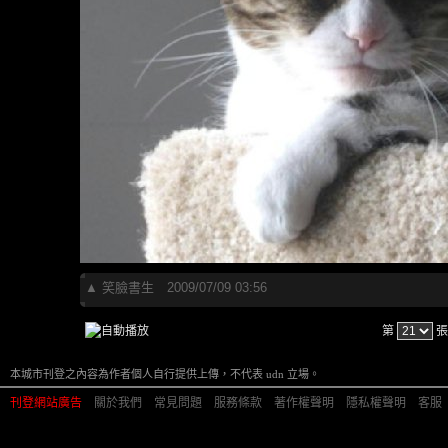
▲
笑臉書生
2009/07/09 03:56
第
張
本城市刊登之內容為作者個人自行提供上傳，不代表 udn 立場。
刊登網站廣告
︱
關於我們
︱
常見問題
︱
服務條款
︱
著作權聲明
︱
隱私權聲明
︱
客服