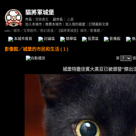
貓將軍城堡
市長：
笑臉書生
副市長：
心晨
加入本城市
｜
推薦本城市
｜
加入我的最愛
｜
訂閱最新文章
udn
／
城市
／
文學創作
／
奇幻浪漫
／
【貓將軍城堡】城市
／影像館／
本城市首頁
討論區
精華區
投票區
影像館
推
影像館
／
城堡的市民和生活 ( 1 )
第
張
城堡特邀佳賓大黑豆已被頒發"傑出活