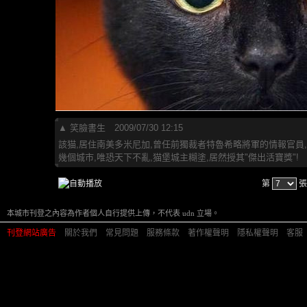
▲
笑臉書生
2009/07/30 12:15
該猫,居住南美多米尼加,曾任前獨裁者特魯希略將軍的情報官員,
幾個城市,唯恐天下不亂,猫堡城主糊塗,居然授其"傑出活寶獎"!
第
張
本城市刊登之內容為作者個人自行提供上傳，不代表 udn 立場。
刊登網站廣告
︱
關於我們
︱
常見問題
︱
服務條款
︱
著作權聲明
︱
隱私權聲明
︱
客服