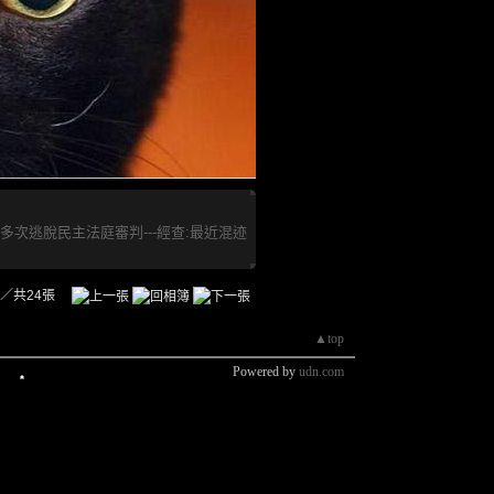
多次逃脫民主法庭審判---經查:最近混迹
／共24張
▲top
Powered by
udn.com