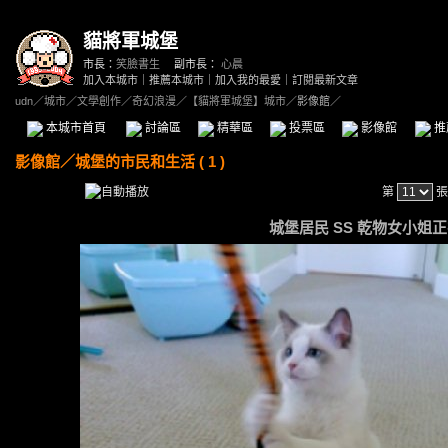
貓將軍城堡
市長：
笑臉書生
副市長：
心晨
加入本城市
｜
推薦本城市
｜
加入我的最愛
｜
訂閱最新文章
udn
／
城市
／
文學創作
／
奇幻浪漫
／
【貓將軍城堡】城市
／影像館／
本城市首頁
討論區
精華區
投票區
影像館
推
影像館
／
城堡的市民和生活 ( 1 )
第
張
城堡居民 SS 乾物女小姐