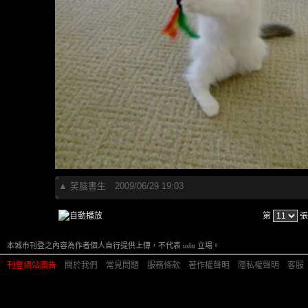
▲
笑臉書生
2009/06/29 19:03
第
張
本城市刊登之內容為作者個人自行提供上傳，不代表 udn 立場。
刊登網站廣告
︱
關於我們
︱
常見問題
︱
服務條款
︱
著作權聲明
︱
隱私權聲明
︱
客服