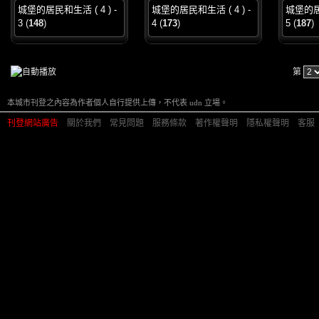
城堡的居民和生活 ( 4 ) -
城堡的居民和生活 ( 4 ) -
城堡的居民
3
(
148
)
4
(
173
)
5
(
187
)
第
本城市刊登之內容為作者個人自行提供上傳，不代表 udn 立場。
刊登網站廣告
︱
關於我們
︱
常見問題
︱
服務條款
︱
著作權聲明
︱
隱私權聲明
︱
客服