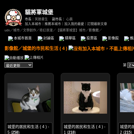
貓將軍城堡
市長：
笑臉書生
副市長：
心晨
加入本城市
｜
推薦本城市
｜
加入我的最愛
｜
訂閱最新文章
udn
／
城市
／
文學創作
／
奇幻浪漫
／
【貓將軍城堡】城市
／影像館／
本城市首頁
討論區
精華區
投票區
影像館
推
影像館
／
城堡的市民和生活 ( 4 )
第
城堡的居民和生活 ( 4 ) -
城堡的居民和生活 ( 4 ) -
城堡的居民
5
(
258
)
1
(
218
)
2
(
215
)