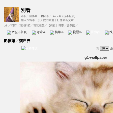
別看
市長：
凱雅斯
副市長：
Alice甯 (拉不拉多)
加入本城市
｜
加入我的最愛
｜
訂閱最新文章
udn
／
城市
／
資訊科技
／
電玩遊戲
／
【別看】城市
／影像館／
本城市首頁
討論區
精華區
投票區
影像館
推
影像館
／
貓世界
第
張
g1-wallpaper