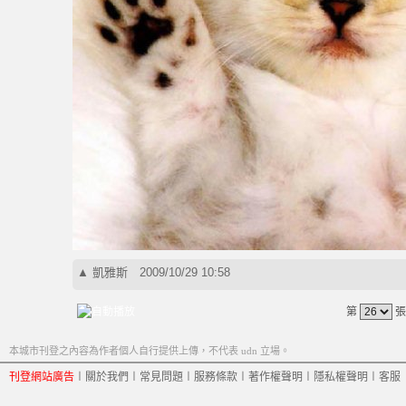
▲
凱雅斯
2009/10/29 10:58
第
張
本城市刊登之內容為作者個人自行提供上傳，不代表 udn 立場。
刊登網站廣告
︱
關於我們
︱
常見問題
︱
服務條款
︱
著作權聲明
︱
隱私權聲明
︱
客服