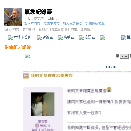
氣象紀錄臺
市長：
麥芽糖
副市長：
加入本城市
｜
推薦本城市
｜
加入我的最愛
｜
訂閱最新文章
udn
／
城市
／
文學創作
／
其他
／
【氣象紀錄臺】城市
／影像館／
本城市首頁
討論區
精華區
投票區
影像館
推
影像館
／
記錄
第
noad