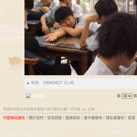
▲
叭叭
2009/04/27 21:48
第
張
本城市刊登之內容為作者個人自行提供上傳，不代表 udn 立場。
刊登網站廣告
︱
關於我們
︱
常見問題
︱
服務條款
︱
著作權聲明
︱
隱私權聲明
︱
客服