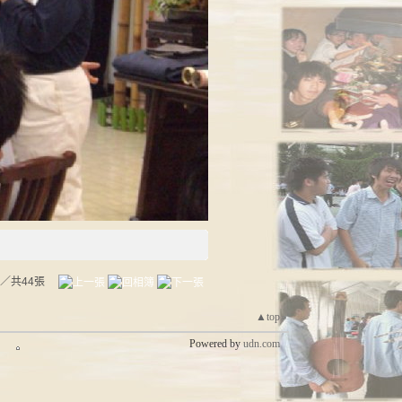
／共44張
▲top
Powered by
udn.com