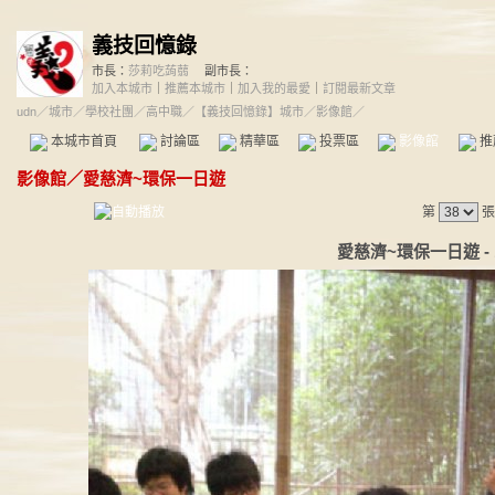
義技回憶錄
市長：
莎莉吃蒟蒻
副市長：
加入本城市
｜
推薦本城市
｜
加入我的最愛
｜
訂閱最新文章
udn
／
城市
／
學校社團
／
高中職
／
【義技回憶錄】城市
／影像館／
本城市首頁
討論區
精華區
投票區
影像館
推
影像館
／
愛慈濟~環保一日遊
第
張
愛慈濟~環保一日遊 - 