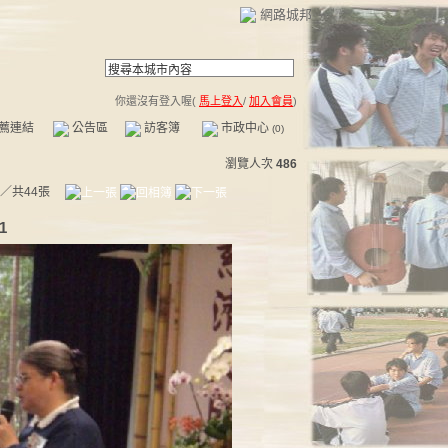
網路城邦
你還沒有登入喔(
馬上登入
/
加入會員
)
薦連結
公告區
訪客簿
市政中心
(0)
瀏覽人次
486
／共44張
1