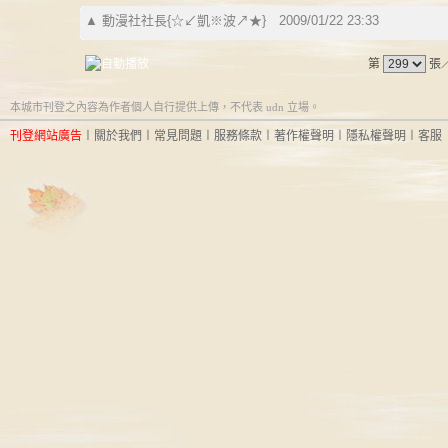
▲
動漫社社長{☆↙凱※波↗★}
2009/01/22 23:33
第
張
本城市刊登之內容為作者個人自行提供上傳，不代表 udn 立場。
刊登網站廣告
︱
關於我們
︱
常見問題
︱
服務條款
︱
著作權聲明
︱
隱私權聲明
︱
客服