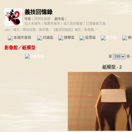
義技回憶錄
市長：
莎莉吃蒟蒻
副市長：
加入本城市
｜
推薦本城市
｜
加入我的最愛
｜
訂閱最新文章
udn
／
城市
／
學校社團
／
高中職
／
【義技回憶錄】城市
／影像館／
本城市首頁
討論區
精華區
投票區
影像館
推
影像館
／
紙模型
第
張
紙模型 - 2