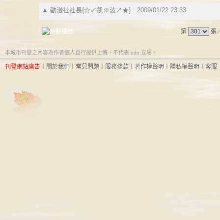
▲
動漫社社長{☆↙凱※波↗★}
2009/01/22 23:33
第
張
本城市刊登之內容為作者個人自行提供上傳，不代表 udn 立場。
刊登網站廣告
︱
關於我們
︱
常見問題
︱
服務條款
︱
著作權聲明
︱
隱私權聲明
︱
客服