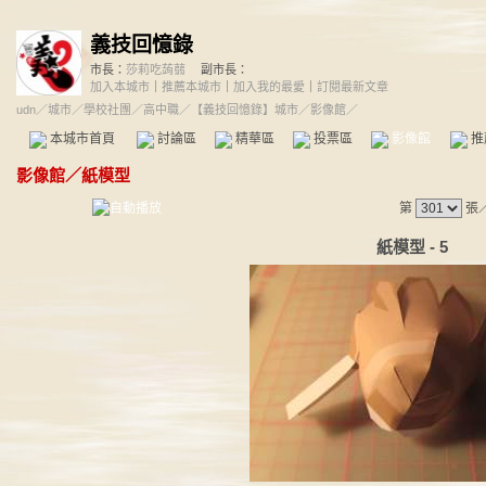
義技回憶錄
市長：
莎莉吃蒟蒻
副市長：
加入本城市
｜
推薦本城市
｜
加入我的最愛
｜
訂閱最新文章
udn
／
城市
／
學校社團
／
高中職
／
【義技回憶錄】城市
／影像館／
本城市首頁
討論區
精華區
投票區
影像館
推
影像館
／
紙模型
第
張
紙模型 - 5