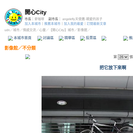
開心City
市長：
麥咖啡
副市長：
angelefly天使鷹-親愛的孩子
加入本城市
｜
推薦本城市
｜
加入我的最愛
｜
訂閱最新文章
udn
／
城市
／
情感交流
／
心靈
／
【開心City】城市
／影像館／
本城市首頁
討論區
精華區
投票區
影像館
推
影像館
／
不分類
第
張
把它放下來啊