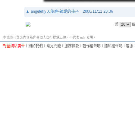
▲
angelefly天使鷹-親愛的孩子
2008/11/11 23:36
第
張
本城市刊登之內容為作者個人自行提供上傳，不代表 udn 立場。
刊登網站廣告
︱
關於我們
︱
常見問題
︱
服務條款
︱
著作權聲明
︱
隱私權聲明
︱
客服