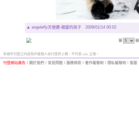
▲
angelefly天使鷹-親愛的孩子
2009/01/14 00:02
第
張
本城市刊登之內容為作者個人自行提供上傳，不代表 udn 立場。
刊登網站廣告
︱
關於我們
︱
常見問題
︱
服務條款
︱
著作權聲明
︱
隱私權聲明
︱
客服