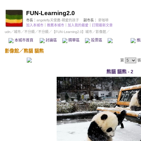
FUN-Learning2.0
市長：
angelefly天使鷹-親愛的孩子
副市長：
麥咖啡
加入本城市
｜
推薦本城市
｜
加入我的最愛
｜
訂閱最新文章
udn
／
城市
／
不分類
／
不分類
／
【FUN-Learning2.0】城市
／影像館／
本城市首頁
討論區
精華區
投票區
影像館
推
影像館
／
熊貓 貓熊
第
張
熊貓 貓熊 - 2