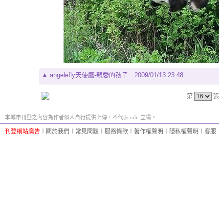
▲
angelefly天使鷹-親愛的孩子
2009/01/13 23:48
第
張
本城市刊登之內容為作者個人自行提供上傳，不代表 udn 立場。
刊登網站廣告
︱
關於我們
︱
常見問題
︱
服務條款
︱
著作權聲明
︱
隱私權聲明
︱
客服