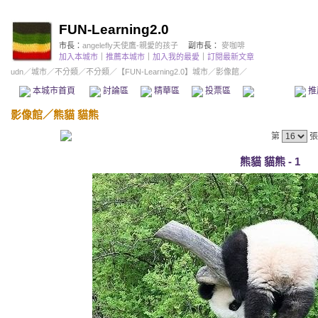
FUN-Learning2.0
市長：
angelefly天使鷹-親愛的孩子
副市長：
麥咖啡
加入本城市
｜
推薦本城市
｜
加入我的最愛
｜
訂閱最新文章
udn
／
城市
／
不分類
／
不分類
／
【FUN-Learning2.0】城市
／影像館／
本城市首頁
討論區
精華區
投票區
影像館
推
影像館
／
熊貓 貓熊
第
張
熊貓 貓熊 - 1